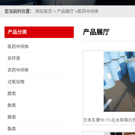
您当前的位置：
网站首页
>
产品展厅
>
医药中间体
产品展厅
产品分类
医药中间体
杂环类
农药中间体
过氧化物
醇类
酚类
醛类
日本东曹99.5%无水哌嗪白
酯类