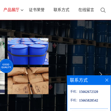
产品展厅
证书荣誉
联系方式
在线留言
联系方式
手机：
15662672320
手机：
15665828542