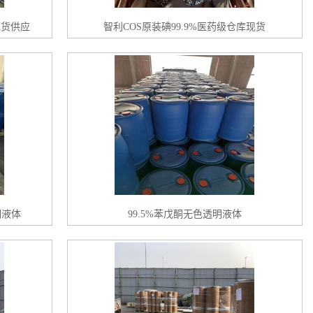
现货供应
智利COS原装碘99.9%医药级仓库现货
明液体
99.5%苯戊酮无色透明液体