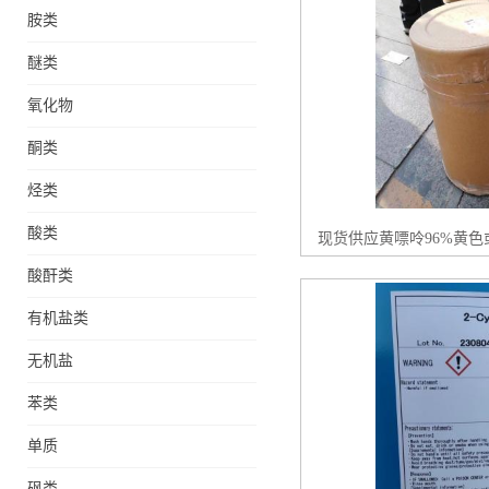
胺类
醚类
氧化物
酮类
烃类
酸类
现货供应黄嘌呤96%黄
酸酐类
有机盐类
无机盐
苯类
单质
砜类