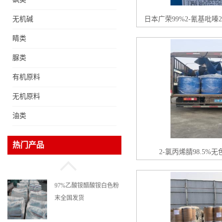
无机碱
日本广荣99%2-氰基吡嗪2-吡
睛类
脲类
有机原料
99.5%甲基丙烯酸甲酯无
无机原料
色透明液体cas80-62-6
油类
东岳原装99.5%三甲基氯
热门产品
硅烷工业级国标现货
2-氯丙烯腈98.5
97%乙酸铵醋酸铵白色粉
末全国发货