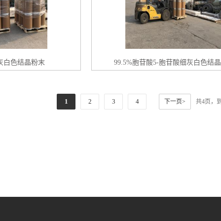
细灰白色结晶粉末
99.5%胞苷酸5-胞苷酸细灰白色结
1
2
3
4
下一页>
共4页，