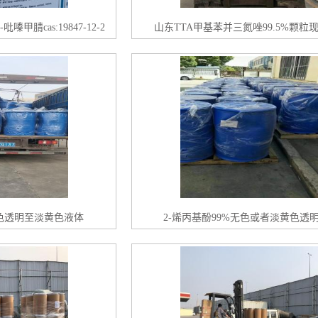
嗪甲腈cas:19847-12-2
山东TTA甲基苯并三氮唑99.5%颗粒
%无色透明至淡黄色液体
2-烯丙基酚99%无色或者淡黄色透