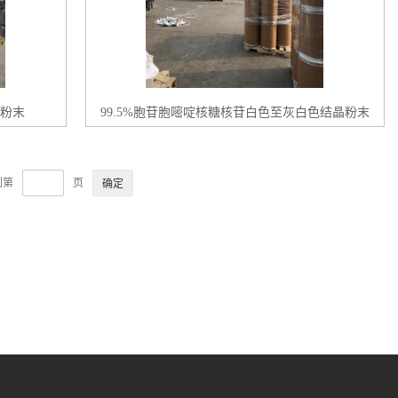
晶粉末
99.5%胞苷胞嘧啶核糖核苷白色至灰白色结晶粉末
到第
页