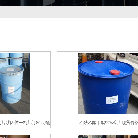
色片状固体一桶起订80kg/桶
乙酰乙酸甲酯99%仓库现货价