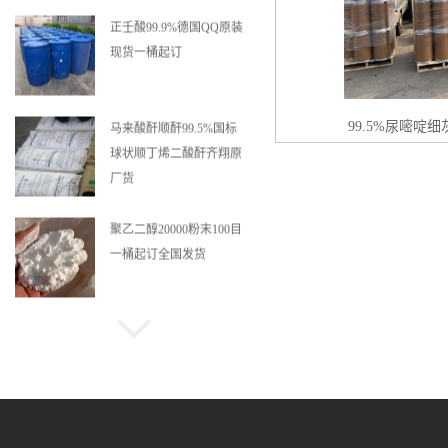
正壬酸99.9%德国QQ原装
现货一桶起订
99.5%尿嘧啶
马来酸酐顺酐99.5%国标
球状顺丁烯二酸酐齐翔原
厂货
聚乙二醇20000粉末100目
一桶起订全国发货
利华益99.5%99%甲基叔
丁基醚MTBE一桶起订
四水醋酸钴99.5%乙酸钴