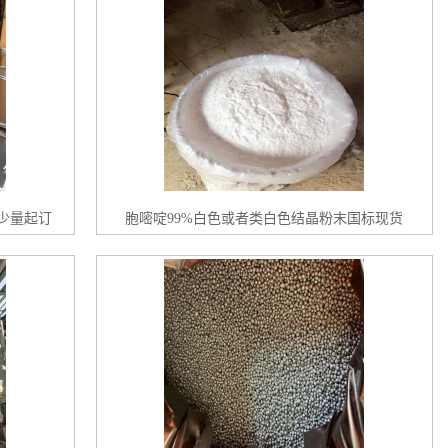
少量起订
胞嘧啶99%白色或者类白色结晶粉末国标现货