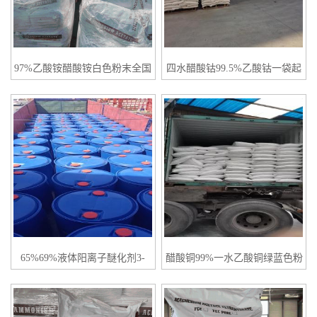
97%乙酸铵醋酸铵白色粉末全国
四水醋酸钴99.5%乙酸钴一袋起
发货
订
65%69%液体阳离子醚化剂3-
醋酸铜99%一水乙酸铜绿蓝色粉
氯-2-羟丙基三甲基氯化铵
末一袋起订