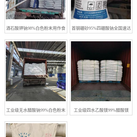
酒石酸钾钠98%白色粉末用作食
首钢硼砂95%四硼酸钠全国速达
品添加剂等
现货价格
工业级无水醋酸钠99%白色粉末
工业级四水乙酸镁99%醋酸镁
cas142-72-3