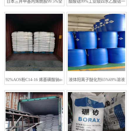
日本三井甲基丙烯酰胺99.5%全
醋酸钴99%工业级四水乙酸钴一
国发货
袋起订
92%AOS粉C14-16 烯基磺酸钠α-
液体阳离子醚化剂65%69%溶液
烯基磺酸钠
3-氯-2-羟丙基三甲基氯化铵一桶
起订