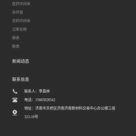
医药中间体
杂环类
农药中间体
过氧化物
醇类
酚类
新闻动态
联系信息
联系人：李昌林
电话：15665828542
地址：济南市天桥区济南济南新材料交易中心办公楼三层
323-10号