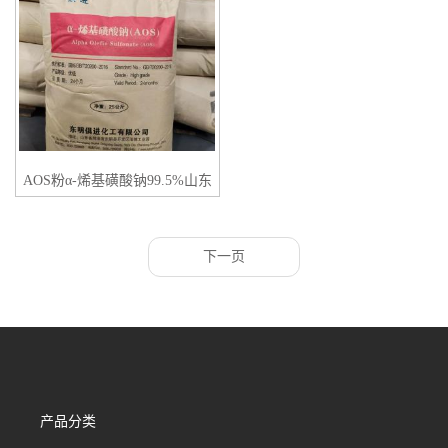
AOS粉α-烯基磺酸钠99.5%山东
俱进原装现货
下一页
产品分类