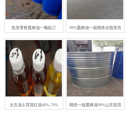
批发零售蓖麻油一桶起订
99%蓖麻油一级精炼全国发货
太古油土耳其红油40%-70%
精炼一级蓖麻油99%山东现货