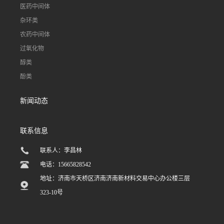
医药中间体
杂环类
农药中间体
过氧化物
醇类
酚类
新闻动态
联系信息
联系人：李昌林
电话：15665828542
地址：济南市天桥区济南济南新材料交易中心办公楼三层
323-10号