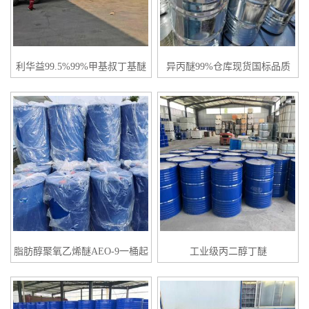
利华益99.5%99%甲基叔丁基醚
异丙醚99%仓库现货国标品质
MTBE一桶起订
脂肪醇聚氧乙烯醚AEO-9一桶起
工业级丙二醇丁醚
订量大优惠
99.5%cas29387-86-8无色透明液
体