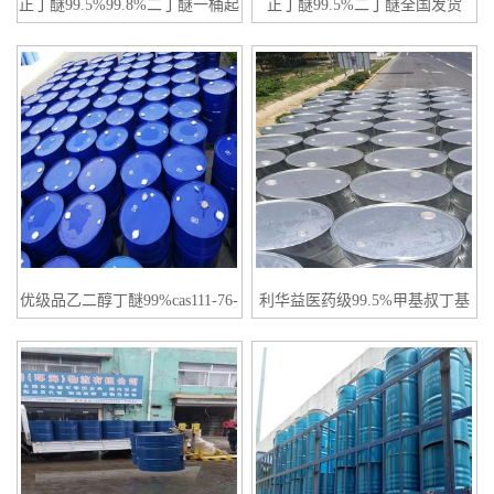
正丁醚99.5%99.8%二丁醚一桶起
正丁醚99.5%二丁醚全国发货
订
优级品乙二醇丁醚99%cas111-76-
利华益医药级99.5%甲基叔丁基
2
醚cas1634-04-4