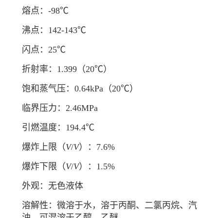
熔点：-98℃
沸点：142-143℃
闪点：25℃
折射率：1.399（20℃）
饱和蒸气压：0.64kPa（20℃）
临界压力：2.46MPa
引燃温度：194.4℃
爆炸上限（
V
/
V
）：7.6%
爆炸下限（
V
/
V
）：1.5%
外观：无色液体
溶解性：微溶于水，溶于丙酮、二氯丙烷、汽
油，可混溶于乙醇、乙醚