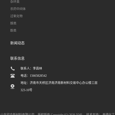
杂环类
农药中间体
过氧化物
醇类
酚类
新闻动态
联系信息
联系人：李昌林
电话：15665828542
地址：济南市天桥区济南济南新材料交易中心办公楼三层
323-10号
山东欣合新材料有限公司
版权所有 Copyright (©) 2026
XML
技术支持：
盖德化工