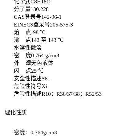
化学式
C
8
H
18
O
分子量
130.228
CAS登录号
142-96-1
EINECS登录号
205-575-3
熔 点
-98 ℃
沸 点
142 至 143 ℃
水溶性
微溶
密 度
0.764 g/cm3
外 观
无色液体
闪 点
25 ℃
安全性描述
S61
危险性符号
Xi
危险性描述
R10；R36/37/38；R52/53
理化性质
密度：0.764g/cm
3