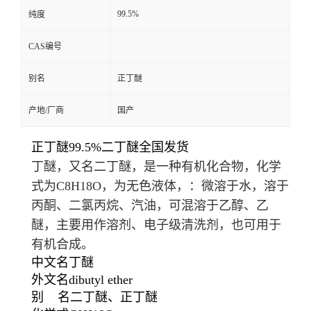
99.5%
纯度
CAS编号
别名
正丁醚
产地/厂商
国产
正丁醚99.5%二丁醚全国发货
丁醚，又名二丁醚，是一种有机化合物，化学
式为C
8
H
18
O，为无色液体，：微溶于水，溶于
丙酮、二氯丙烷、汽油，可混溶于乙醇、乙
醚，主要用作溶剂、电子级清洗剂，也可用于
有机合成。
中文名
丁醚
外文名
dibutyl ether
别 名
二丁醚
、
正丁醚