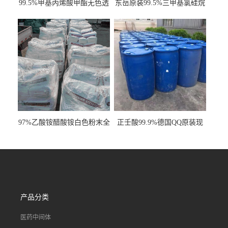
99.5%甲基丙烯酸甲酯无色透
东岳原装99.5%三甲基氯硅烷
明液体cas80-62-6
工业级国标现货
97%乙酸铵醋酸铵白色粉末全
正壬酸99.9%德国QQ原装现
国发货
货一桶起订
产品分类
医药中间体