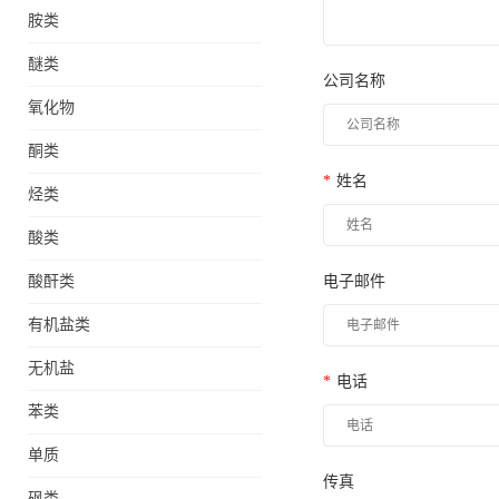
胺类
醚类
公司名称
氧化物
酮类
*
姓名
烃类
酸类
酸酐类
电子邮件
有机盐类
无机盐
*
电话
苯类
单质
传真
砜类