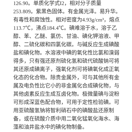
126.90。单质化学式I
2
，相对分子质量
253.809。紫黑色固体。有金属光泽。易升华。
有毒性和腐蚀性。相对密度为4.93g/cm³，熔点
113.7℃，沸点184.4℃。碘难溶于水，溶于乙
醇、苯、乙醚、氯仿、甘油、碘化钾溶液、甲
醇、二硫化碳和四氯化碳。与碱反应生成碘酸
盐和碘化物。水溶液中碘的
氧化性
比氯和溴弱
得多，只有强还原剂硫化氢和硫代硫酸钠可将
其还原成碘离子，强氧化剂可将碘氧化成正氧
化态的化合物。除贵金属外，可与其他所有金
属及电负性比它小的非金属化合成碘化物，与
其他卤素反应生成互卤化物。极微量碘与淀粉
可形成深蓝色配合物，可用于定性检验碘。可
用亚硫酸氢钠将智利硝石中的碘酸盐还原制
备，或在硫酸介质中用二氧化锰氧化海水、海
藻和油井盐水中的碘化物制备。