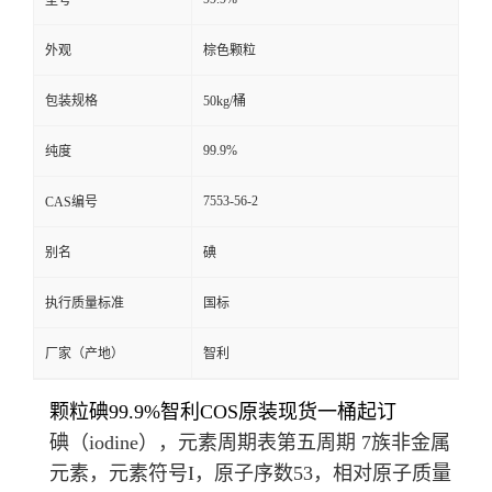
型号
外观
棕色颗粒
包装规格
50kg/桶
99.9%
纯度
7553-56-2
CAS编号
别名
碘
执行质量标准
国标
厂家（产地）
智利
颗粒碘99.9%智利COS原装现货一桶起订
碘（iodine），
元素周期表
第五周期 7族非金属
元素，元素符号I，原子序数53，相对原子质量