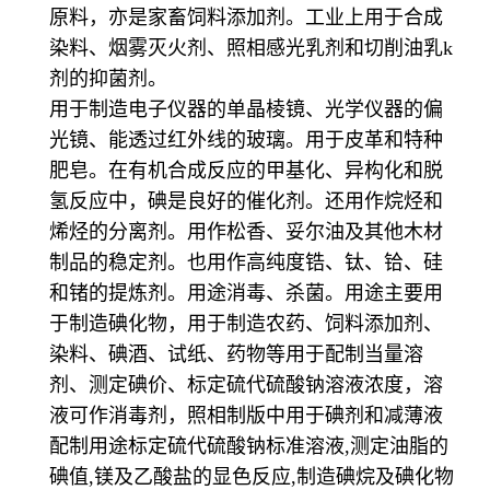
原料，亦是家畜饲料添加剂。工业上用于合成
染料、烟雾灭火剂、照相感光乳剂和切削油乳k
剂的抑菌剂。
用于制造电子仪器的单晶棱镜、光学仪器的偏
光镜、能透过红外线的玻璃。用于皮革和特种
肥皂。在有机合成反应的甲基化、异构化和脱
氢反应中，碘是良好的催化剂。还用作烷烃和
烯烃的分离剂。用作松香、妥尔油及其他木材
制品的稳定剂。也用作高纯度锆、钛、铪、硅
和锗的提炼剂。用途消毒、杀菌。用途主要用
于制造碘化物，用于制造农药、饲料添加剂、
染料、碘酒、试纸、药物等用于配制当量溶
剂、测定碘价、标定硫代硫酸钠溶液浓度，溶
液可作消毒剂，照相制版中用于碘剂和减薄液
配制用途标定硫代硫酸钠标准溶液,测定油脂的
碘值,镁及乙酸盐的显色反应,制造碘烷及碘化物