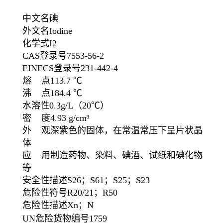
中文名
碘
外文名
Iodine
化学式
I
2
CAS登录号
7553-56-2
EINECS登录号
231-442-4
熔 点
113.7 ℃
沸 点
184.4 ℃
水溶性
0.3g/L
（20℃）
密 度
4.93 g/cm³
外 观
深紫色的固体，在常温常压下呈片状晶
体
应 用
制造药物、染料、碘酒、试纸和碘化物
等
安全性描述
S26；S61；S25；S23
危险性符号
R20/21；R50
危险性描述
Xn；N
UN危险货物编号
1759