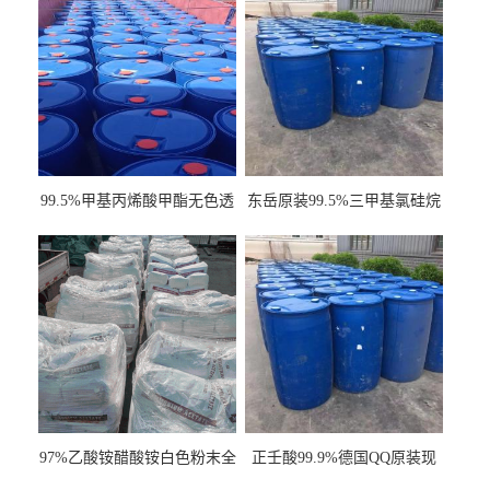
99.5%甲基丙烯酸甲酯无色透
东岳原装99.5%三甲基氯硅烷
明液体cas80-62-6
工业级国标现货
97%乙酸铵醋酸铵白色粉末全
正壬酸99.9%德国QQ原装现
国发货
货一桶起订