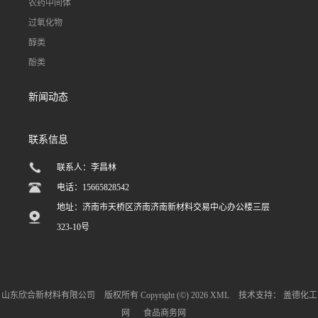
农药中间体
过氧化物
醇类
酚类
新闻动态
联系信息
联系人：李昌林
电话：15665828542
地址：济南市天桥区济南济南新材料交易中心办公楼三层
323-10号
山东欣合新材料有限公司
版权所有 Copyright (©) 2026
XML
技术支持：
盖德化工
网
食品商务网