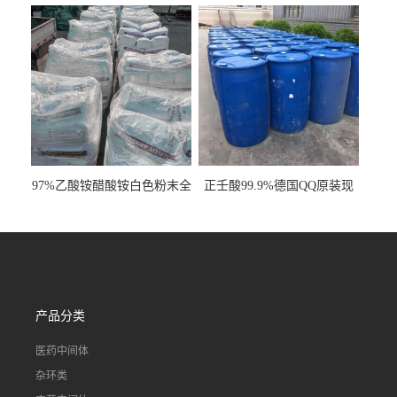
97%乙酸铵醋酸铵白色粉末全
正壬酸99.9%德国QQ原装现
国发货
货一桶起订
产品分类
医药中间体
杂环类