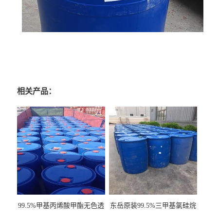
相关产品：
99.5%甲基丙烯酸甲酯无色透
东岳原装99.5%三甲基氯硅烷
明液体cas80-62-6
工业级国标现货