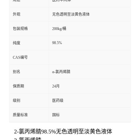
用途
医药中间体
外观
无色透明至淡黄色液体
包装规格
200kg/桶
98.5%
纯度
CAS编号
别名
α-氯丙烯腈
保质期
24月
级别
医药级
质量标准
国标
2-氯丙烯腈98.5%无色透明至淡黄色液体