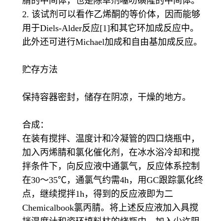
腈的中间体，也是除草剂噻吩磺隆的中间体。
2. 该试剂可以看作乙烯酮的等价体，因而能够
用于Diels-Alder反应[1]和其它环加成反应中。
此外还可进行Michael加成和自由基加成反应。
贮存方法
保持容器密封，储存在阴凉，干燥的地方。
合成：
在装有搅拌、温度计和冷凝管的四口烧瓶中，
加入丙烯腈和氯化催化剂，在冰水浴冷却和搅
拌条件下，向反应液中通氯气，反应体系控制
在30～35℃，通氯气约需4h，用GC跟踪氯化终
点，继续搅拌1h，得到的反应液即为二
Chemicalbook氯丙腈。将上述反应液加入具搅