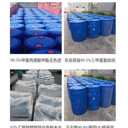
99.5%甲基丙烯酸甲酯无色透
东岳原装99.5%三甲基氯硅烷
明液体cas80-62-6
工业级国标现货
97%乙酸铵醋酸铵白色粉末全
正壬酸99.9%德国QQ原装现