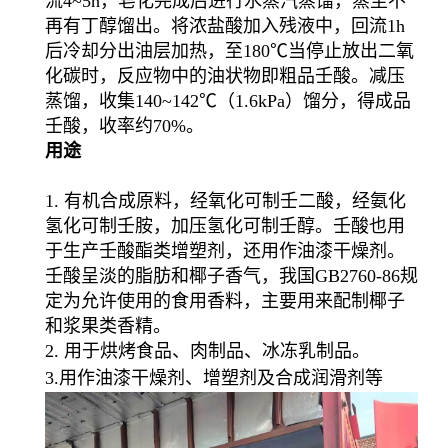
流4~5h，皂化完成后进行水蒸汽蒸馏，蒸至不
再有丁醇馏出。将浓盐酸加入残液中，回流1h
后冷却分出油层加热，至180℃当停止放出二氧
化碳时，反应物中的油状物即粗品壬酸。减压
蒸馏，收集140~142℃（1.6kPa）馏分，得成品
壬酸，收率约70%。
用途
1. 有机合成原料，经氧化可制壬二酸，经氨化
氢化可制壬胺，加压氢化可制壬醇。壬酸也用
于生产壬酸酯类增塑剂，还用作油漆干燥剂。
壬酸呈淡的脂肪和椰子香气，我国GB2760-86规
定为允许使用的食用香料，主要用来配制椰子
和浆果类香精。
2. 用于烘烤食品、肉制品、冰冻乳制品。
3.用作油漆干燥剂、增塑剂及合成润滑剂等