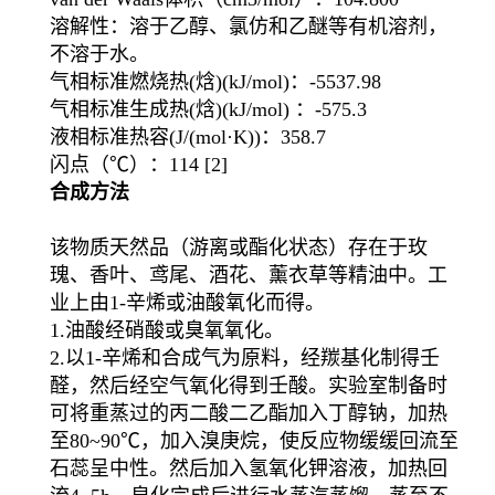
溶解性：溶于乙醇、氯仿和乙醚等有机溶剂，
不溶于水。
气相标准燃烧热(焓)(kJ/mol)：-5537.98
气相标准生成热(焓)(kJ/mol) ：-575.3
液相标准热容(J/(mol·K))：358.7
闪点（℃）：114 [2]
合成方法
该物质天然品（游离或酯化状态）存在于玫
瑰、香叶、鸢尾、酒花、薰衣草等精油中。工
业上由1-辛烯或油酸氧化而得。
1.油酸经硝酸或臭氧氧化。
2.以1-辛烯和合成气为原料，经羰基化制得壬
醛，然后经空气氧化得到壬酸。实验室制备时
可将重蒸过的丙二酸二乙酯加入丁醇钠，加热
至80~90℃，加入溴庚烷，使反应物缓缓回流至
石蕊呈中性。然后加入氢氧化钾溶液，加热回