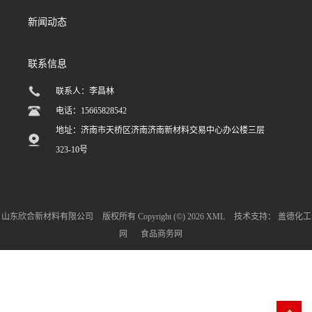
新闻动态
联系信息
联系人：李昌林
电话：15665828542
地址：济南市天桥区济南济南新材料交易中心办公楼三层
323-10号
山东欣合新材料有限公司
版权所有 Copyright (©) 2026
XML
技术支持：
盖德化工
网
食品商务网