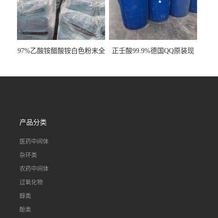
97%乙酸铵醋酸铵白色粉末全
正壬酸99.9%德国QQ原装现
国发货
货一桶起订
产品分类
医药中间体
杂环类
农药中间体
过氧化物
醇类
酚类