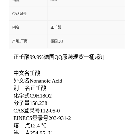
纯度
CAS编号
别名
正壬酸
产地/厂商
德国QQ
正壬酸99.9%德国QQ原装现货一桶起订
中文名壬酸
外文名Nonanoic Acid
别 名正壬酸
化学式C9H18O2
分子量158.238
CAS登录号112-05-0
EINECS登录号203-931-2
熔 点12.4 ℃
沸 点254.95 ℃