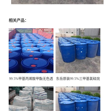
相关产品：
99.5%甲基丙烯酸甲酯无色透
东岳原装99.5%三甲基氯硅烷
明液体cas80-62-6
工业级国标现货