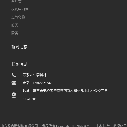
杂环类
农药中间体
过氧化物
醇类
酚类
新闻动态
联系信息
联系人：李昌林
电话：15665828542
地址：济南市天桥区济南济南新材料交易中心办公楼三层
323-10号
山东欣合新材料有限公司
版权所有 Copyright (©) 2026
XML
技术支持：
盖德化工