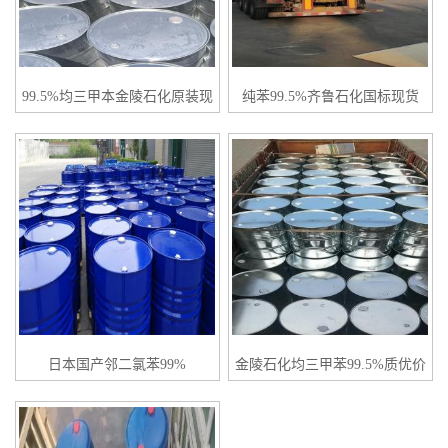
99.5%均三甲本金陵石化原装现
纯苯99.5%齐鲁石化国标现货
货
日本国产邻二氯苯99%
金陵石化均三甲苯99.5%质优价
廉