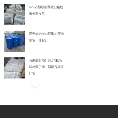
97%乙酸铵醋酸铵白色粉
末全国发货
正壬酸99.9%德国QQ原装
现货一桶起订
马来酸酐顺酐99.5%国标
球状顺丁烯二酸酐齐翔原
厂货
聚乙二醇20000粉末100目
一桶起订全国发货
利华益99.5%99%甲基叔