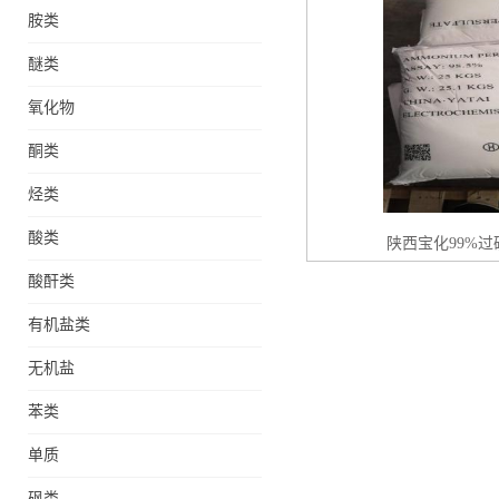
胺类
醚类
氧化物
酮类
烃类
酸类
陕西宝化99%
酸酐类
有机盐类
无机盐
苯类
单质
砜类