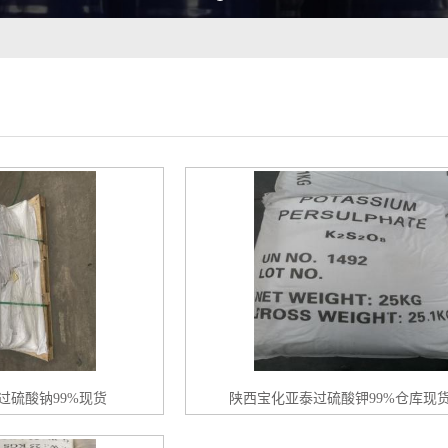
过硫酸钠99%现货
陕西宝化亚泰过硫酸钾99%仓库现