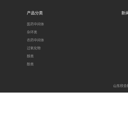
丁基醚MTBE一桶起订
产品分类
新
医药中间体
四水醋酸钴99.5%乙酸钴
一袋起订
杂环类
农药中间体
过氧化物
99%异壬酸德国QQ原装
醇类
现货
酚类
65%69%液体阳离子醚化
山东欣合
剂3-氯-2-羟丙基三甲基氯
化铵