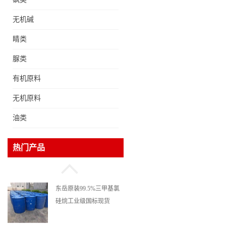
无机碱
睛类
脲类
有机原料
无机原料
油类
99.5%甲基丙烯酸甲酯无
热门产品
色透明液体cas80-62-6
东岳原装99.5%三甲基氯
硅烷工业级国标现货