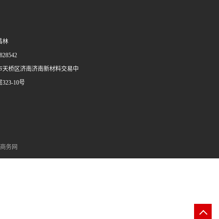
昌林
28542
市天桥区济南济南新材料交易中
23-10号
商务网