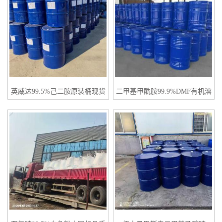
英威达99.5%己二胺原装桶现货
二甲基甲酰胺99.9%DMF有机溶
剂一桶起订量大起订