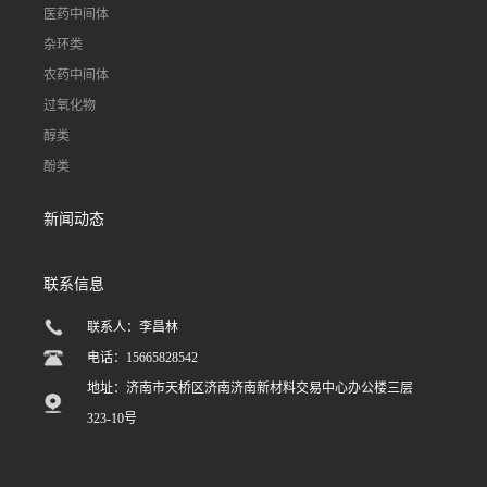
医药中间体
杂环类
农药中间体
过氧化物
醇类
酚类
新闻动态
联系信息
联系人：李昌林
电话：15665828542
地址：济南市天桥区济南济南新材料交易中心办公楼三层
323-10号