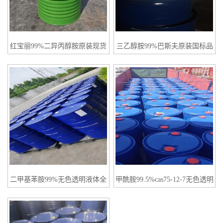
红宝丽99%二异丙醇胺原装现货
三乙醇胺99%巴斯夫原装国标品
85%需要订货
质
二甲基苯胺99%无色透明液体全
甲酰胺99.5%cas75-12-7无色透明
国发货
液体