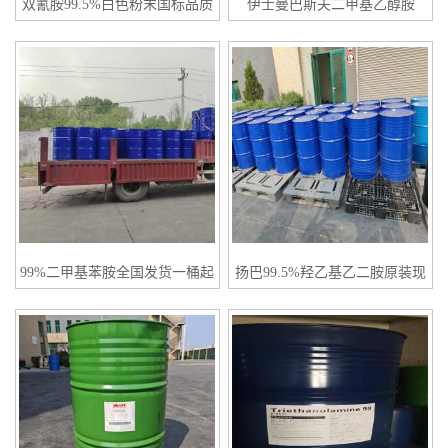
双氰胺99.5%白色粉末国标品质
伊士曼巴斯夫二甲基乙醇胺
全国供应
99.5%原装现货
99%二甲基苯胺全国发货一桶起
扬巴99.5%羟乙基乙二胺原装现
订
货