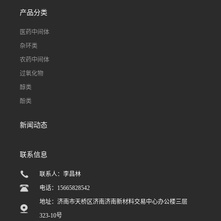
产品分类
医药中间体
杂环类
农药中间体
过氧化物
醇类
酚类
新闻动态
联系信息
联系人：李昌林
电话：15665828542
地址：济南市天桥区济南济南新材料交易中心办公楼三层
323-10号