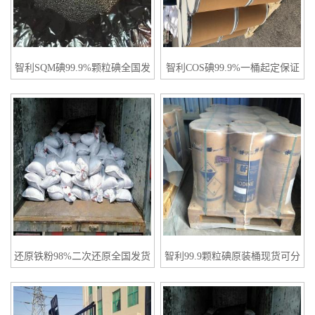
智利SQM碘99.9%颗粒碘全国发
智利COS碘99.9%一桶起定保证
货
质量
还原铁粉98%二次还原全国发货
智利99.9颗粒碘原装桶现货可分
装