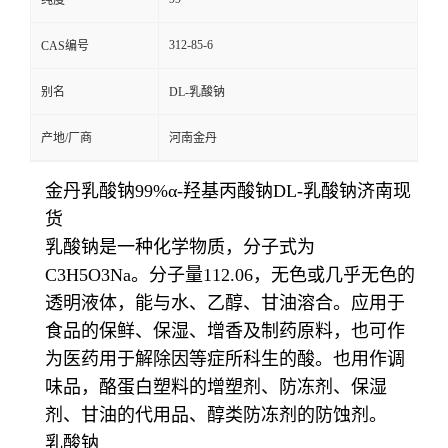
纯度
312-85-6
CAS编号
别名
DL-乳酸钠
产地/厂商
河南金丹
金丹乳酸钠99%α-羟基丙酸钠DL-乳酸钠济南现
货
乳酸钠是一种化学物质，分子式为
C3H5O3Na。分子量112.06，无色或几乎无色的
透明液体，能与水、乙醇、甘油溶合。应用于
食品的保鲜、保湿、增香及制药原料，也可作
为医药用于解除因等症所科生的酸。也用作调
味品，酪蛋白塑料的增塑剂、防冻剂、保湿
剂、甘油的代用品、醇类防冻剂的防蚀剂。
乳酸钠