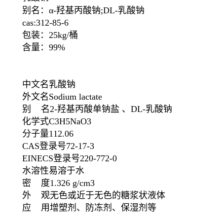
别名：α-羟基丙酸钠;DL-乳酸钠
cas:312-85-6
包装：25kg/桶
含量：99%
中文名乳酸钠
外文名Sodium lactate
别 名2-羟基丙酸单钠盐 、DL-乳酸钠
化学式C3H5NaO3
分子量112.06
CAS登录号72-17-3
EINECS登录号220-772-0
水溶性易溶于水
密 度1.326 g/cm3
外 观无色或近于无色的糖浆状液体
应 用增塑剂、防冻剂、保湿剂等