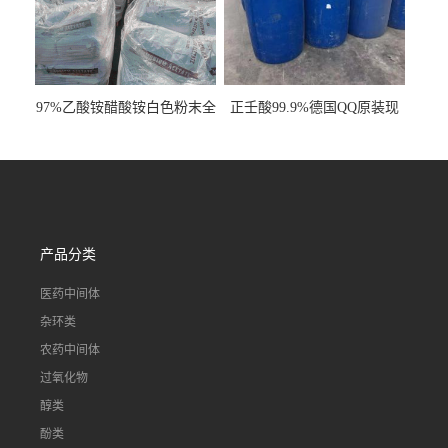
97%乙酸铵醋酸铵白色粉末全
正壬酸99.9%德国QQ原装现
国发货
货一桶起订
产品分类
医药中间体
杂环类
农药中间体
过氧化物
醇类
酚类