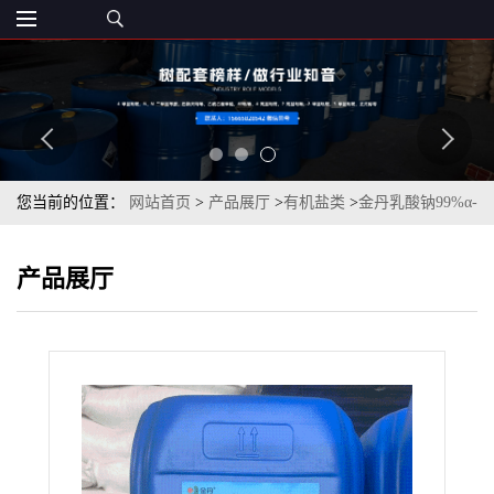
您当前的位置：
网站首页
>
产品展厅
>
有机盐类
>
金丹乳酸钠99%α-
羟基丙酸钠DL-乳酸钠济南现货
产品展厅