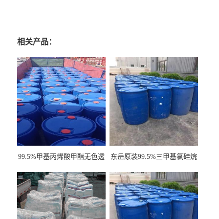
相关产品：
99.5%甲基丙烯酸甲酯无色透
东岳原装99.5%三甲基氯硅烷
明液体cas80-62-6
工业级国标现货