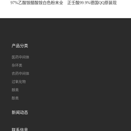
97%乙酸铵醋酸铵白色粉末全
正壬酸99.9%德国QQ原装现
国发货
货一桶起订
产品分类
医药中间体
杂环类
农药中间体
过氧化物
醇类
酚类
新闻动态
联系信息