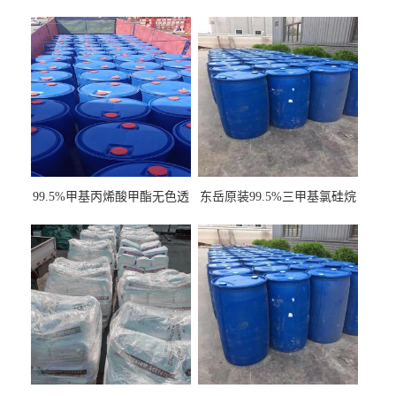
99.5%甲基丙烯酸甲酯无色透
东岳原装99.5%三甲基氯硅烷
明液体cas80-62-6
工业级国标现货