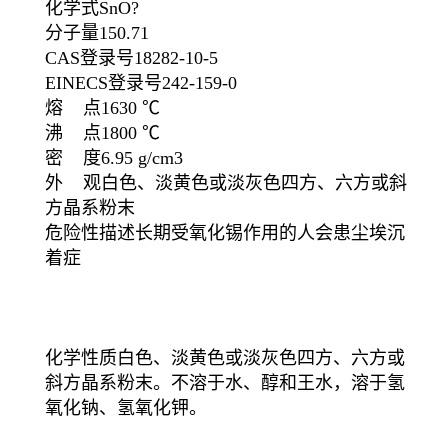
化学式SnO?
分子量150.71
CAS登录号18282-10-5
EINECS登录号242-159-0
熔 点1630 ℃
沸 点1800 ℃
密 度6.95 g/cm3
外 观白色、淡黄色或淡灰色四方、六方或斜
方晶系粉末
危险性描述长期受氧化锡作用的人会患尘埃沉
着症
化学性质白色、淡黄色或淡灰色四方、六方或
斜方晶系粉末。不溶于水、醇和王水，溶于氢
氧化钠、氢氧化钾。