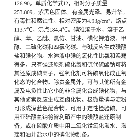
126.90。单质化学式I
2
，相对分子质量
253.809。紫黑色固体。有金属光泽。易升华。
有毒性和腐蚀性。相对密度为4.93g/cm³，熔点
113.7℃，沸点184.4℃。碘难溶于水，溶于乙
醇、苯、乙醚、氯仿、甘油、碘化钾溶液、甲
醇、二硫化碳和四氯化碳。与碱反应生成碘酸
盐和碘化物。水溶液中碘的
氧化性
比氯和溴弱
得多，只有强还原剂硫化氢和硫代硫酸钠可将
其还原成碘离子，强氧化剂可将碘氧化成正氧
化态的化合物。除贵金属外，可与其他所有金
属及电负性比它小的非金属化合成碘化物，与
其他卤素反应生成互卤化物。极微量碘与淀粉
可形成深蓝色配合物，可用于定性检验碘。可
用亚硫酸氢钠将智利硝石中的碘酸盐还原制
备，或在硫酸介质中用二氧化锰氧化海水、海
藻和油井盐水中的碘化物制备。