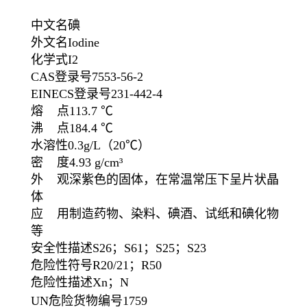
中文名
碘
外文名
Iodine
化学式
I
2
CAS登录号
7553-56-2
EINECS登录号
231-442-4
熔 点
113.7 ℃
沸 点
184.4 ℃
水溶性
0.3g/L
（20℃）
密 度
4.93 g/cm³
外 观
深紫色的固体，在常温常压下呈片状晶
体
应 用
制造药物、染料、碘酒、试纸和碘化物
等
安全性描述
S26；S61；S25；S23
危险性符号
R20/21；R50
危险性描述
Xn；N
UN危险货物编号
1759