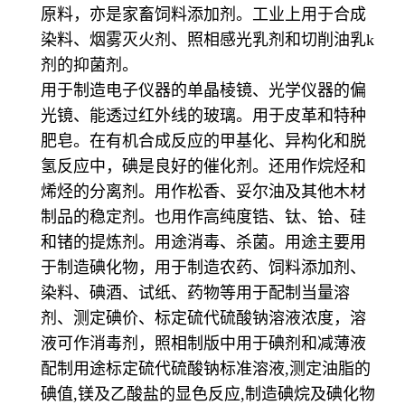
原料，亦是家畜饲料添加剂。工业上用于合成
染料、烟雾灭火剂、照相感光乳剂和切削油乳k
剂的抑菌剂。
用于制造电子仪器的单晶棱镜、光学仪器的偏
光镜、能透过红外线的玻璃。用于皮革和特种
肥皂。在有机合成反应的甲基化、异构化和脱
氢反应中，碘是良好的催化剂。还用作烷烃和
烯烃的分离剂。用作松香、妥尔油及其他木材
制品的稳定剂。也用作高纯度锆、钛、铪、硅
和锗的提炼剂。用途消毒、杀菌。用途主要用
于制造碘化物，用于制造农药、饲料添加剂、
染料、碘酒、试纸、药物等用于配制当量溶
剂、测定碘价、标定硫代硫酸钠溶液浓度，溶
液可作消毒剂，照相制版中用于碘剂和减薄液
配制用途标定硫代硫酸钠标准溶液,测定油脂的
碘值,镁及乙酸盐的显色反应,制造碘烷及碘化物