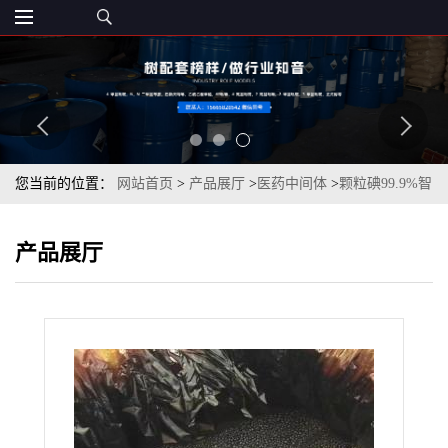
您当前的位置：
网站首页
>
产品展厅
>
医药中间体
>
颗粒碘99.9%智
利COS原装现货一桶起订
产品展厅