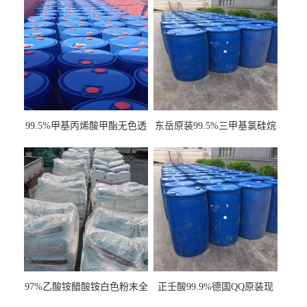
99.5%甲基丙烯酸甲酯无色透
东岳原装99.5%三甲基氯硅烷
明液体cas80-62-6
工业级国标现货
97%乙酸铵醋酸铵白色粉末全
正壬酸99.9%德国QQ原装现
国发货
货一桶起订