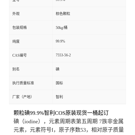
型号
外观
棕色颗粒
包装规格
50kg/桶
99.9%
纯度
7553-56-2
CAS编号
别名
碘
执行质量标准
国标
厂家（产地）
智利
颗粒碘99.9%智利COS原装现货一桶起订
碘（iodine），
元素周期表
第五周期 7族非金属
元素，元素符号I，原子序数53，相对原子质量