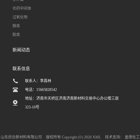
农药中间体
过氧化物
醇类
酚类
新闻动态
联系信息
联系人：李昌林
电话：15665828542
地址：济南市天桥区济南济南新材料交易中心办公楼三层
323-10号
山东欣合新材料有限公司
版权所有 Copyright (©) 2026
XML
技术支持：
盖德化工