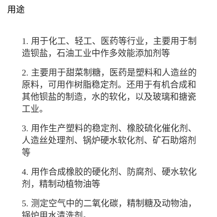
用途
1. 用于化工、轻工、医药等行业，主要用于制
造钡盐，石油工业中作多效能添加剂等
2. 主要用于甜菜制糖，医药是塑料和人造丝的
原料，可用作树脂稳定剂。还用于有机合成和
其他钡盐的制造，水的软化，以及玻璃和搪瓷
工业。
3. 用作生产塑料的
稳定剂
、橡胶硫化催化剂、
人造丝
处理剂
、锅炉
硬水
软化剂
、矿石助熔剂
等
4. 用作
合成橡胶
的
硬化剂
、
防腐剂
、硬水软化
剂，精制动
植物油
等
5. 测定空气中的
二氧化碳
，精制糖及
动物油
，
锅炉用水清洗剂。