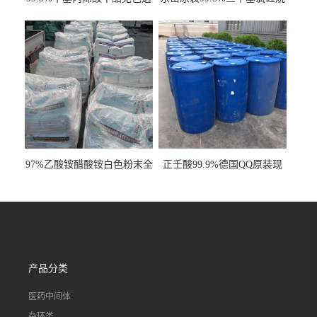
明液体cas80-62-6
工业级国标现货
97%乙酸铵醋酸铵白色粉末全
正壬酸99.9%德国QQ原装现
国发货
货一桶起订
产品分类
医药中间体
杂环类