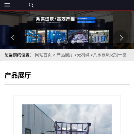
您当前的位置：
网站首页
>
产品展厅
>
无机碱
>
八水氢氧化钡一袋
起订离心品烘干品大量现货
产品展厅