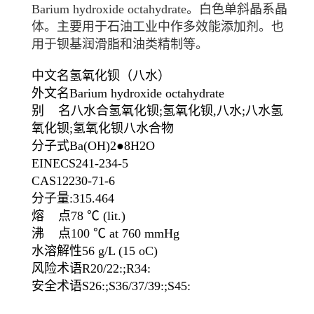
Barium hydroxide octahydrate。白色
单斜晶系
晶
体
。主要用于
石油工业
中作多效能添加剂。也
用于
钡基润滑脂
和油类精制等。
中文名
氢氧化钡（八水）
外文名
Barium hydroxide octahydrate
别 名
八水合氢氧化钡;氢氧化钡,八水;
八水氢
氧化钡
;氢氧化钡
八水合物
分子式
Ba(OH)2●8H2O
EINECS
241-234-5
CAS
12230-71-6
分子量
:315.464
熔 点
78 ℃ (lit.)
沸 点
100 ℃ at 760 mmHg
水溶解性
56 g/L (15 oC)
风险术语
R20/22:;R34:
安全术语
S26:;S36/37/39:;S45: