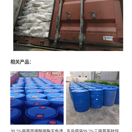
相关产品：
99.5%甲基丙烯酸甲酯无色透
东岳原装99.5%三甲基氯硅烷