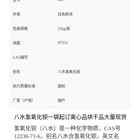
型号
外观
白色粉末
包装规格
25kg/袋
97%%
纯度
CAS编号
别名
八水氢氧化钡
执行质量标准
国标
厂家（产地）
国产
八水氢氧化钡一袋起订离心品烘干品大量现货
氢氧化钡
（八水）是一种化学
物质
，
CAS号
12230-71-6，别名八水合氢氧化钡，英文名