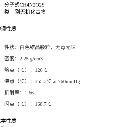
分子式
CH4N2O2S
类 别
无机化合物
物理性质
性状：白色结晶颗粒，无毒无味
密度：2.25 g/cm
3
熔点（℃）：126℃
沸点（℃）：355.3℃ at 760mmHg
折射率：1.66
闪点（℃）：168.7℃
化学性质