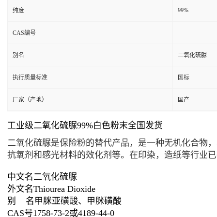
99%
纯度
CAS编号
别名
二氧化硫脲
执行质量标准
国标
厂家（产地）
国产
工业级二氧化硫脲99%白色粉末全国发货
二氧化硫脲是
保险粉
的替代产品，是一种无机化合物，
抗氧剂
和
感光材料
的效化剂等。在印染，造纸等行业已
中文名
二氧化硫脲
外文名
Thiourea Dioxide
别 名
甲脒亚磺酸
、
甲脒磺酸
CAS号
1758-73-2或4189-44-0