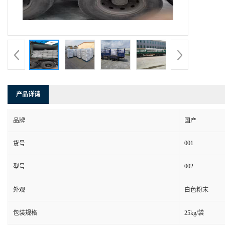
产品详请
品牌
国产
001
货号
002
型号
外观
白色粉末
包装规格
25kg/袋