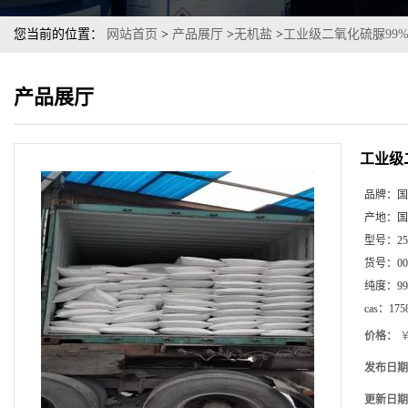
您当前的位置：
网站首页
>
产品展厅
>
无机盐
>
工业级二氧化硫脲99
产品展厅
工业级
品牌：
国
产地：
国
型号：
2
货号：
00
纯度：
99
cas：
175
价格：
￥
发布日期
更新日期