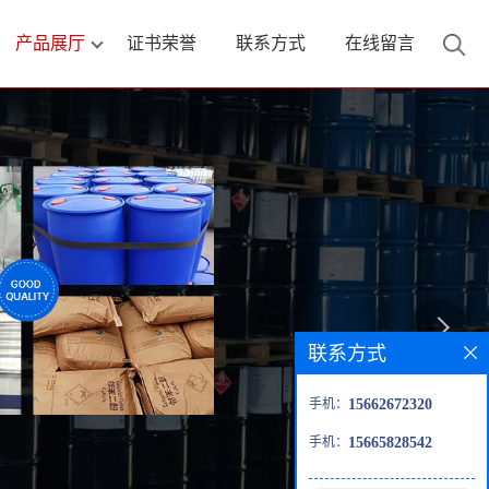
产品展厅
证书荣誉
联系方式
在线留言
联系方式
手机：
15662672320
手机：
15665828542