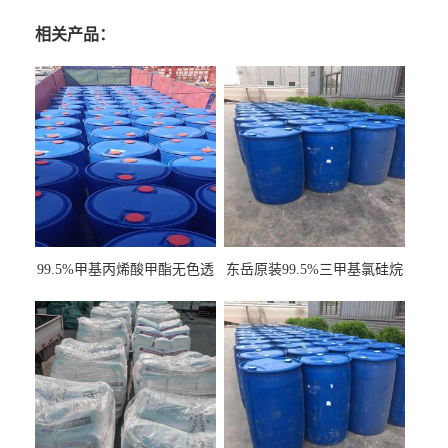
相关产品：
99.5%甲基丙烯酸甲酯无色透
东岳原装99.5%三甲基氯硅烷
明液体cas80-62-6
工业级国标现货