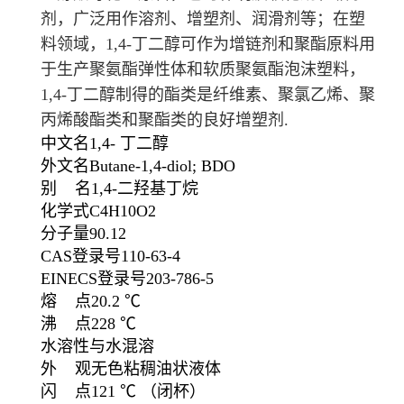
剂，广泛用作溶剂、增塑剂、润滑剂等；在塑
料领域，1,4-丁二醇可作为增链剂和聚酯原料用
于生产聚氨酯弹性体和软质聚氨酯泡沫塑料，
1,4-丁二醇制得的酯类是纤维素、聚氯乙烯、聚
丙烯酸酯类和聚酯类的良好增塑剂.
中文名
1,4- 丁二醇
外文名
Butane-1,4-diol; BDO
别 名
1,4-二羟基丁烷
化学式
C
4
H
10
O
2
分子量
90.12
CAS登录号
110-63-4
EINECS登录号
203-786-5
熔 点
20.2 ℃
沸 点
228 ℃
水溶性
与水混溶
外 观
无色粘稠油状
液体
闪 点
121 ℃
（闭杯）