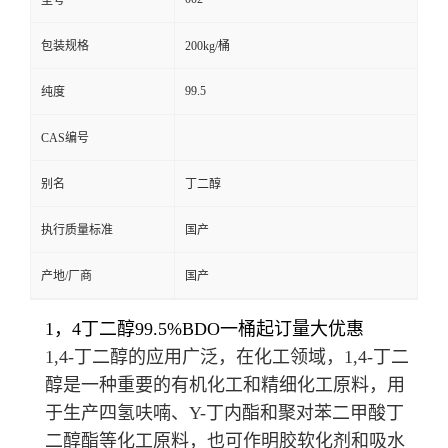
型号
包装规格
200kg/桶
99.5
纯度
CAS编号
别名
丁二醇
执行质量标准
国产
产地/厂商
国产
1，4丁二醇99.5%BDO一桶起订量大优惠
1,4-丁二醇的应用广泛，在化工领域，1,4-丁二
醇是一种重要的
有机化工
和精细化工原料，用
于生产四氢呋喃、Y-丁内酯和聚对苯二甲酸丁
二醇酯等化工原料，也可作明胶软化剂和吸水