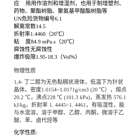
应 用
用作溶剂和增湿剂，也用于制增塑剂、
药物、聚酯树脂、聚氨基甲酸酯树脂等
UN危险货物编号
6.1
解离常数
14.5
折射率
1.4460（20℃）
粘 度
84.9 mPa.s（20℃）
腐蚀性
无腐蚀性
爆炸极限
1.95-18.3（Vol%）
物理性质
1,4- 丁二醇为无色黏稠状液体，低温下为针状
晶体。密度1.0154~1.0171g/cm
3
(20 ℃），熔点
20.2 ℃，沸点228 ℃ (101.3 kPa)，蒸发热 576.1
kJ/kg，折射率 1. 4445~1. 4461，有吸湿性，能
与水混溶，溶于甲醇、乙醇、丙酮，微溶于乙
醚、苯、卤代烃等
化学性质: