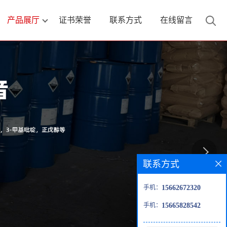
产品展厅
证书荣誉
联系方式
在线留言
联系方式
手机：
15662672320
手机：
15665828542