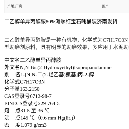
产地/厂商
国产
二乙醇单异丙醇胺80%海螺红宝石吨桶装济南发货
二乙醇单异丙醇胺是一种有机物，化学式为C
7
H
17
O
3
型助磨剂原料，具有明显的助磨效果，多应用于
水泥助
中文名
二乙醇单异丙醇胺
外文名
N,N-Bis(2-Hydroxyethyl)Isopropanolamine
别 名
1-[N,N-二(2-羟乙基)氨基]丙-2-醇
化学式
C
7
H
17
O
3
N
分子量
163.2150
CAS登录号
6712-98-7
EINECS登录号
229-764-5
熔 点
31.5 至 36 ℃
沸 点
145 ℃
（0.6 mm Hg(lit.)）
密 度
1.079 g/cm3