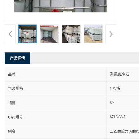
产品详请
品牌
海螺/红宝石
包装规格
1吨/桶
80
纯度
6712-98-7
CAS编号
别名
二乙醇单异丙醇