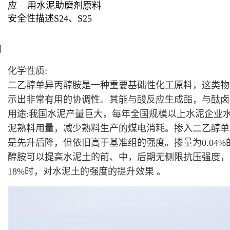
应 用
水泥助磨剂原料
安全性描述
S24、S25
用
化学性质:
二乙醇单异丙醇胺是一种重要基础性化工原料，这类物
示出非常有用的协调性。其能与酸反应生成酯，与酞卤
用途:我国水泥产量巨大，每年全国规模以上水泥企业
泥熟料用量，减少熟料生产的煤电消耗。掺入二乙醇单
是先升后降，但依旧高于基准组的强度。掺量为0.04%的实
醇胺可以提高水泥土的前、中，后期无侧限抗压强度，是一种优
18%时，对水泥土的强度的提升效果 。