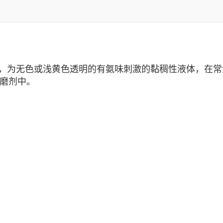
N，为无色或浅黄色透明的有氨味刺激的黏稠性液体，在
磨剂
中。