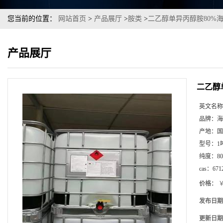
您当前的位置：
网站首页
>
产品展厅
>
胺类
>
二乙醇单异丙醇胺80%
产品展厅
二乙醇
英文名称
品牌：
海
产地：
国
型号：
1
纯度：
80
cas：
671
价格：
￥
发布日期
更新日期