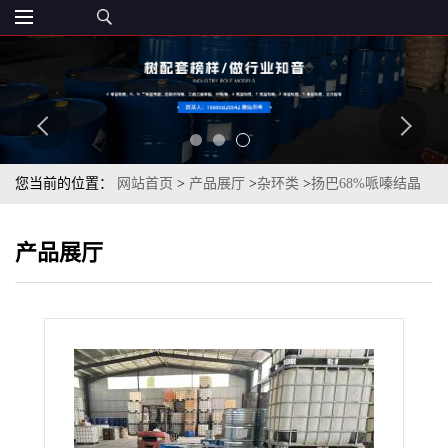
您当前的位置：
网站首页
>
产品展厅
>
杂环类
>
扬巴68%哌嗪结晶
体一桶起订原装现货
产品展厅