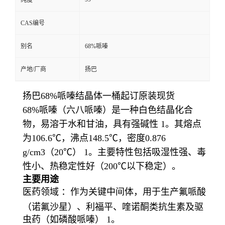
纯度
CAS编号
别名
68%哌嗪
产地/厂商
扬巴
扬巴68%哌嗪结晶体一桶起订原装现货
68%哌嗪（六八哌嗪）是一种白色结晶化合
物，易溶于水和甘油，具有强碱性 1。其熔点
为106.6℃，沸点148.5℃，密度0.876
g/cm3（20℃） 1。主要特性包括吸湿性强、毒
性小、热稳定性好（200℃以下稳定）。
主要用途
医药领域 ：作为关键中间体，用于生产氟哌酸
（诺氟沙星）、利福平、喹诺酮类抗生素及驱
虫药（如磷酸哌嗪） 1。