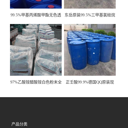
99.5%甲基丙烯酸甲酯无色透
东岳原装99.5%三甲基氯硅烷
明液体cas80-62-6
工业级国标现货
97%乙酸铵醋酸铵白色粉末全
正壬酸99.9%德国QQ原装现
国发货
货一桶起订
产品分类