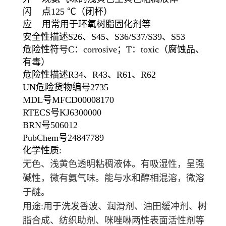
闪 点
125 ℃
（闭杯）
应 用
常用于环氧树脂固化剂等
安全性描述
S26、S45、S36/S37/S39、S53
危险性符号
C：corrosive；T：toxic
（腐蚀品、
有毒）
危险性描述
R34、R43、R61、R62
UN危险货物编号
2735
MDL号
MFCD00008170
RTECS号
KJ6300000
BRN号
506012
PubChem号
24847789
化学性质:
无色、浅黄色透明粘稠液体。有吸湿性，呈强
碱性，微有氨气味。能与水和醇相混溶，微溶
于醚。
用途:用于洗发香波、润滑剂、油田缓冲剂、树
脂合成、纺织助剂、咪唑啉两性表面活性剂等