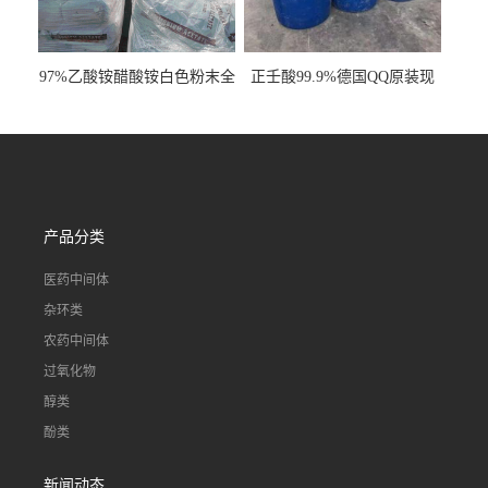
97%乙酸铵醋酸铵白色粉末全
正壬酸99.9%德国QQ原装现
国发货
货一桶起订
产品分类
医药中间体
杂环类
农药中间体
过氧化物
醇类
酚类
新闻动态