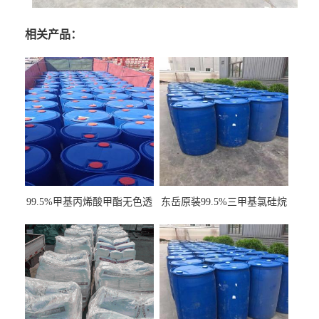
相关产品：
99.5%甲基丙烯酸甲酯无色透
东岳原装99.5%三甲基氯硅烷
明液体cas80-62-6
工业级国标现货