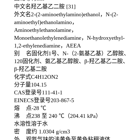
中文名
羟乙基乙二胺
[31]
外文名
2-(2-aminoethylamino)ethanol，N-(2-
aminoethyl)ethanolamino，
Aminoethylethanolamine，
Monoethanolethylenediamine，N-hydroxyethyl-
1,2-ethylenediamine，AEEA
别 名
固化剂1号
、
N-（2-氨基乙基）乙醇胺
、
120固化剂
、
氨乙基乙醇胺
、
β-羟乙基乙二胺
、
β-羟乙基二胺
化学式
C
4
H
12
ON
2
分子量
104.15
CAS登录号
111-41-1
EINECS登录号
203-867-5
熔 点
-28 ℃
沸 点
238 至 240 ℃
（204.41 kPa）
水溶性
溶于水
密 度
约 1.0304 g/cm3
外 观
氨气味的浅黄色至黄色粘稠液体