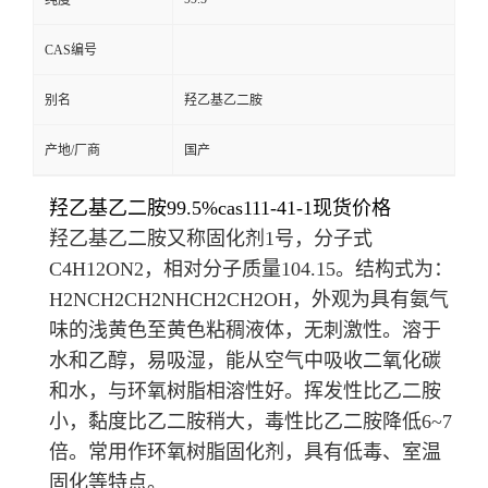
纯度
CAS编号
别名
羟乙基乙二胺
产地/厂商
国产
羟乙基乙二胺99.5%cas111-41-1现货价格
羟乙基乙二胺又称固化剂1号，分子式
C
4
H
12
ON
2
，相对分子质量104.15。结构式为：
H
2
NCH
2
CH
2
NHCH
2
CH
2
OH，外观为具有氨气
味的浅黄色至黄色粘稠液体，无刺激性。溶于
水和乙醇，易吸湿，能从空气中吸收二氧化碳
和水，与
环氧树脂
相溶性好。挥发性比
乙二胺
小，黏度比乙二胺稍大，毒性比乙二胺降低6~7
倍。常用作环氧树脂固化剂，具有低毒、室温
固化等特点。