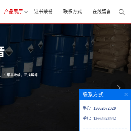
产品展厅
证书荣誉
联系方式
在线留言
联系方式
手机：
15662672320
手机：
15665828542