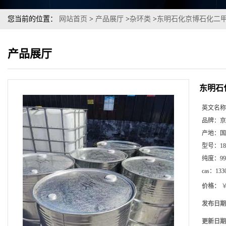
您当前的位置：
网站首页
>
产品展厅
>
杂环类
>
东明石化京博石化二甲
产品展厅
东明石
英文名称
品牌：
京
产地：
国
型号：
1
纯度：
99
cas：
133
价格：
￥
发布日期
更新日期