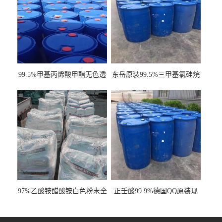
99.5%甲基丙烯酸甲酯无色透
东岳原装99.5%三甲基氯硅烷
明液体cas80-62-6
工业级国标现货
97%乙酸铵醋酸铵白色粉末全
正壬酸99.9%德国QQ原装现
国发货
货一桶起订