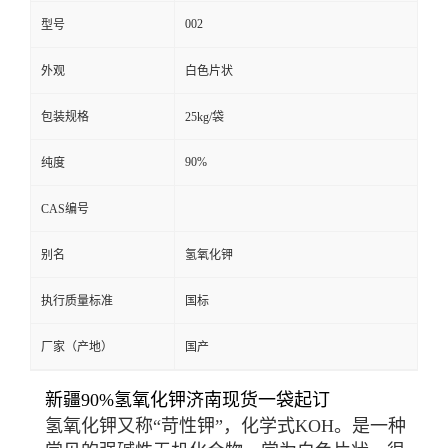
002
型号
外观
白色片状
包装规格
25kg/袋
90%
纯度
CAS编号
别名
氢氧化钾
执行质量标准
国标
厂家（产地）
国产
新疆90%氢氧化钾济南现货一袋起订
氢氧化钾又称“苛性钾”，化学式KOH。是一种