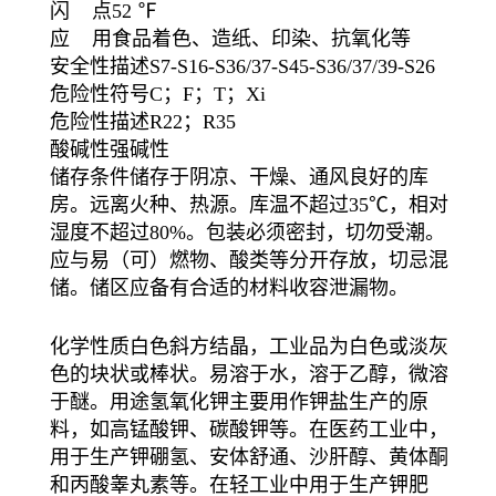
闪 点
52 ℉
应 用
食品着色、造纸、印染、抗氧化等
安全性描述
S7-S16-S36/37-S45-S36/37/39-S26
危险性符号
C；F；T；Xi
危险性描述
R22；R35
酸碱性
强碱性
储存条件
储存于阴凉、干燥、通风良好的库
房。远离火种、热源。库温不超过35℃，相对
湿度不超过80%。包装必须密封，切勿受潮。
应与易（可）燃物、酸类等分开存放，切忌混
储。储区应备有合适的材料收容泄漏物。
化学性质白色斜方结晶，工业品为白色或淡灰
色的块状或棒状。易溶于水，溶于乙醇，微溶
于醚。用途氢氧化钾主要用作钾盐生产的原
料，如高锰酸钾、碳酸钾等。在医药工业中，
用于生产钾硼氢、安体舒通、沙肝醇、黄体酮
和丙酸睾丸素等。在轻工业中用于生产钾肥