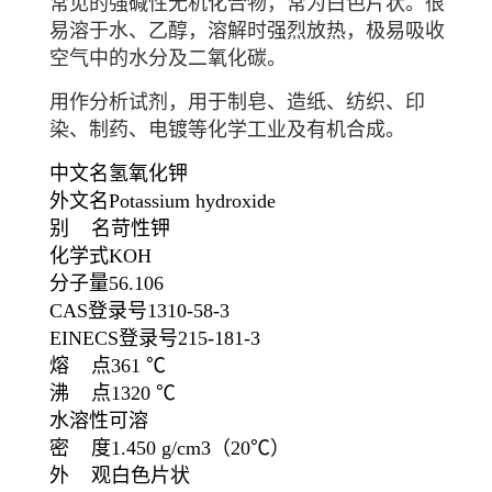
常见的强碱性无机化合物，常为白色片状。很
易溶于水、
乙醇
，溶解时强烈放热，极易吸收
空气中的水分及
二氧化碳
。
用作分析试剂，用于制皂、造纸、纺织、印
染、制药、电镀等化学工业及有机合成。
中文名
氢氧化钾
外文名
Potassium hydroxide
别 名
苛性钾
化学式
KOH
分子量
56.106
CAS登录号
1310-58-3
EINECS登录号
215-181-3
熔 点
361 ℃
沸 点
1320 ℃
水溶性
可溶
密 度
1.450 g/cm3
（20℃）
外 观
白色片状