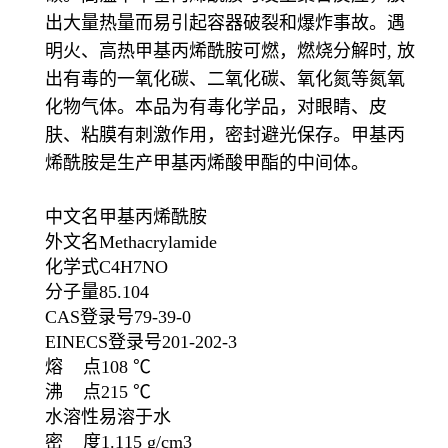
出大量热量而易引起容器破裂和爆炸事故。遇
明火、高热甲基丙烯酰胺可燃，燃烧分解时, 放
出有毒的一氧化碳、二氧化碳、氧化氮等氮氧
化物气体。本品为有毒化学品，对眼睛、皮
肤、粘膜有刺激作用，密封避光保存。甲基丙
烯酰胺是生产甲基丙烯酸甲酯的中间体。
中文名甲基丙烯酰胺
外文名Methacrylamide
化学式C4H7NO
分子量85.104
CAS登录号79-39-0
EINECS登录号201-202-3
熔 点108 ℃
沸 点215 ℃
水溶性易溶于水
密 度1.115 g/cm3