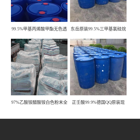
99.5%甲基丙烯酸甲酯无色透
东岳原装99.5%三甲基氯硅烷
明液体cas80-62-6
工业级国标现货
97%乙酸铵醋酸铵白色粉末全
正壬酸99.9%德国QQ原装现
国发货
货一桶起订