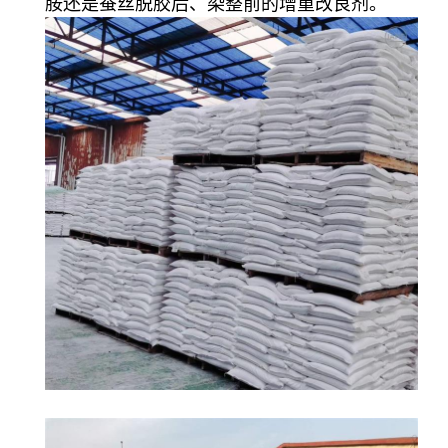
胺还是蚕丝脱胶后、染整前的增重改良剂。