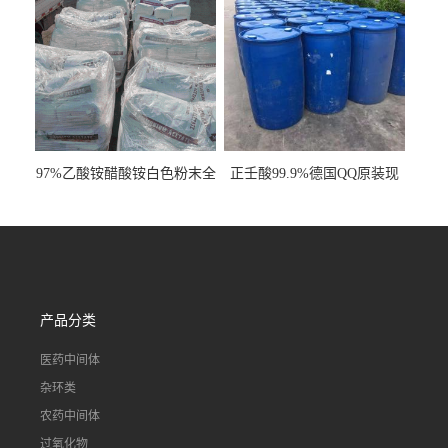
97%乙酸铵醋酸铵白色粉末全
正壬酸99.9%德国QQ原装现
国发货
货一桶起订
产品分类
医药中间体
杂环类
农药中间体
过氧化物