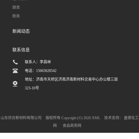
醇类
酚类
新闻动态
联系信息
联系人：李昌林
电话：15665828542
地址：济南市天桥区济南济南新材料交易中心办公楼三层
323-10号
山东欣合新材料有限公司
版权所有 Copyright (©) 2026
XML
技术支持：
盖德化工
网
食品商务网