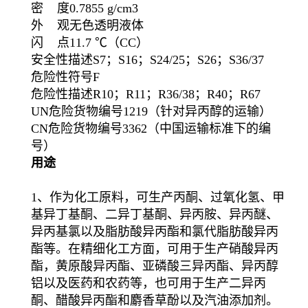
密 度0.7855 g/cm3
外 观无色透明液体
闪 点11.7 ℃（CC）
安全性描述S7；S16；S24/25；S26；S36/37
危险性符号F
危险性描述R10；R11；R36/38；R40；R67
UN危险货物编号1219（针对异丙醇的运输）
CN危险货物编号3362（中国运输标准下的编
号）
用途
1、作为化工原料，可生产丙酮、过氧化氢、甲
基异丁基酮、二异丁基酮、异丙胺、异丙醚、
异丙基氯以及脂肪酸异丙酯和氯代脂肪酸异丙
酯等。在精细化工方面，可用于生产硝酸异丙
酯，黄原酸异丙酯、亚磷酸三异丙酯、异丙醇
铝以及医药和农药等，也可用于生产二异丙
酮、醋酸异丙酯和麝香草酚以及汽油添加剂。