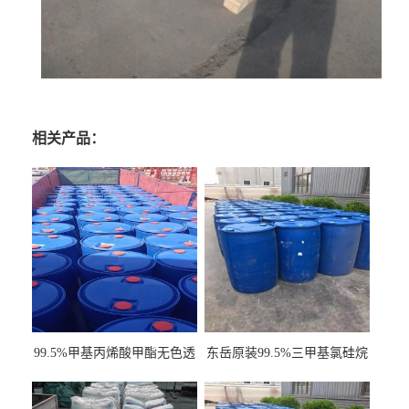
相关产品：
99.5%甲基丙烯酸甲酯无色透
东岳原装99.5%三甲基氯硅烷
明液体cas80-62-6
工业级国标现货