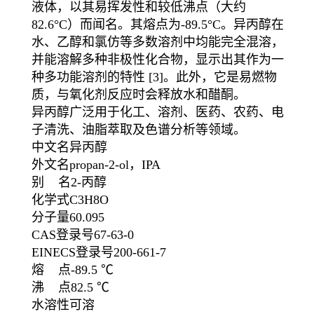
液体，以其易挥发性和较低沸点（大约
82.6°C）而闻名。其熔点为-89.5°C。异丙醇在
水、乙醇和氯仿等多数溶剂中均能完全混溶，
并能溶解多种非极性化合物，显示出其作为一
种多功能溶剂的特性 [3]。此外，它是易燃物
质，与氧化剂反应时会释放水和醋酮。
异丙醇广泛用于化工、溶剂、医药、农药、电
子清洗、油脂萃取及色谱分析等领域。
中文名异丙醇
外文名propan-2-ol，IPA
别 名2-丙醇
化学式C3H8O
分子量60.095
CAS登录号67-63-0
EINECS登录号200-661-7
熔 点-89.5 ℃
沸 点82.5 ℃
水溶性可溶