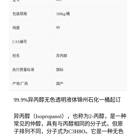
型号
包装规格
160kg/桶
99
纯度
CAS编号
别名
异丙醇
执行质量标准
国标
产地/厂商
国产
99.9%异丙醇无色透明液体锦州石化一桶起订
异丙醇（Isopropanol），也称为2-丙醇，是一种
常见的仲醇，具有与丙醇相同的分子式，但原
子排列不同，分子式为C3H8O。它是一种无色