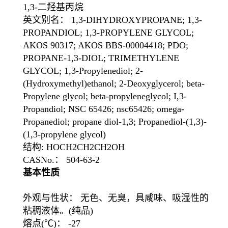
1,3-二羟基丙烷
英文别名： 1,3-DIHYDROXYPROPANE; 1,3-
PROPANDIOL; 1,3-PROPYLENE GLYCOL;
AKOS 90317; AKOS BBS-00004418; PDO;
PROPANE-1,3-DIOL; TRIMETHYLENE
GLYCOL; 1,3-Propylenediol; 2-
(Hydroxymethyl)ethanol; 2-Deoxyglycerol; beta-
Propylene glycol; beta-propyleneglycol; I,3-
Propandiol; NSC 65426; nsc65426; omega-
Propanediol; propane diol-1,3; Propanediol-(1,3)-
(1,3-propylene glycol)
结构: HOCH2CH2CH2OH
CASNo.： 504-63-2
基本性质
外观与性状： 无色、无臭，具咸味、吸湿性的
粘稠液体。(纯品)
熔点(℃)： -27