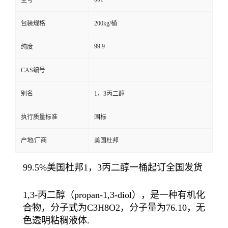
型号
包装规格
200kg/桶
99.9
纯度
CAS编号
别名
1，3丙二醇
执行质量标准
国标
产地/厂商
美国杜邦
99.5%美国杜邦1，3丙二醇一桶起订全国发货
1,3-丙二醇（propan-1,3-diol），是一种有机化
合物，分子式为C3H8O2，分子量为76.10，无
色透明粘稠液体.