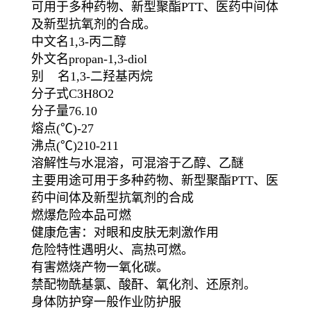
可用于多种药物、新型聚酯PTT、医药中间体
及新型抗氧剂的合成。
中文名1,3-丙二醇
外文名propan-1,3-diol
别 名1,3-二羟基丙烷
分子式C3H8O2
分子量76.10
熔点(℃)-27
沸点(℃)210-211
溶解性与水混溶，可混溶于乙醇、乙醚
主要用途可用于多种药物、新型聚酯PTT、医
药中间体及新型抗氧剂的合成
燃爆危险本品可燃
健康危害：对眼和皮肤无刺激作用
危险特性遇明火、高热可燃。
有害燃烧产物一氧化碳。
禁配物酰基氯、酸酐、氧化剂、还原剂。
身体防护穿一般作业防护服