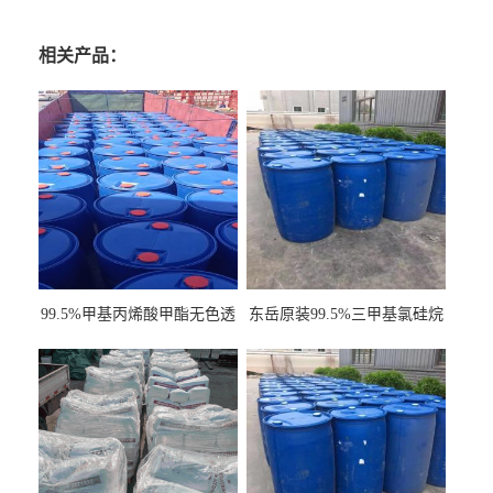
相关产品：
99.5%甲基丙烯酸甲酯无色透
东岳原装99.5%三甲基氯硅烷
明液体cas80-62-6
工业级国标现货