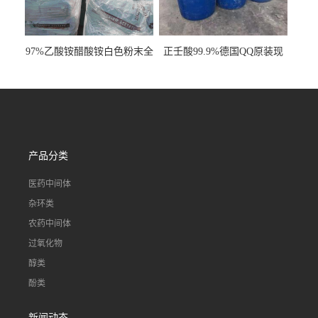
97%乙酸铵醋酸铵白色粉末全
正壬酸99.9%德国QQ原装现
国发货
货一桶起订
产品分类
医药中间体
杂环类
农药中间体
过氧化物
醇类
酚类
新闻动态