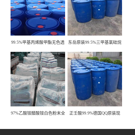
99.5%甲基丙烯酸甲酯无色透
东岳原装99.5%三甲基氯硅烷
明液体cas80-62-6
工业级国标现货
97%乙酸铵醋酸铵白色粉末全
正壬酸99.9%德国QQ原装现
国发货
货一桶起订