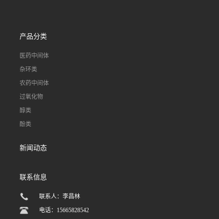
产品分类
医药中间体
杂环类
农药中间体
过氧化物
醇类
酚类
新闻动态
联系信息
联系人：李昌林
电话：15665828542