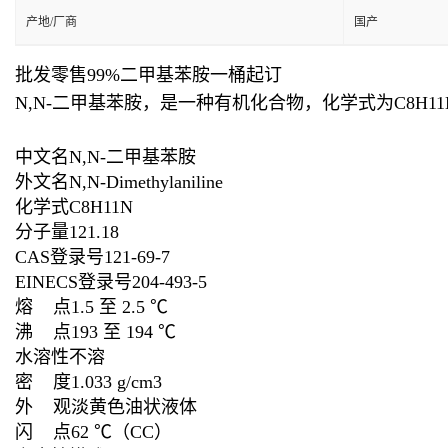
产地/厂商
国产
批发零售99%二甲基苯胺一桶起订
N,N-二甲基苯胺，是一种有机化合物，化学式为C8
中文名N,N-二甲基苯胺
外文名N,N-Dimethylaniline
化学式C8H11N
分子量121.18
CAS登录号121-69-7
EINECS登录号204-493-5
熔 点1.5 至 2.5 ℃
沸 点193 至 194 ℃
水溶性不溶
密 度1.033 g/cm3
外 观淡黄色油状液体
闪 点62 ℃（CC）