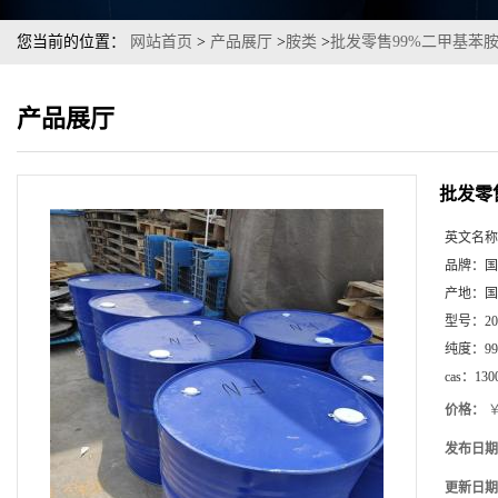
您当前的位置：
网站首页
>
产品展厅
>
胺类
>
批发零售99%二甲基苯
产品展厅
批发零
英文名称
品牌：
国
产地：
国
型号：
2
纯度：
99
cas：
130
价格：
￥
发布日期
更新日期