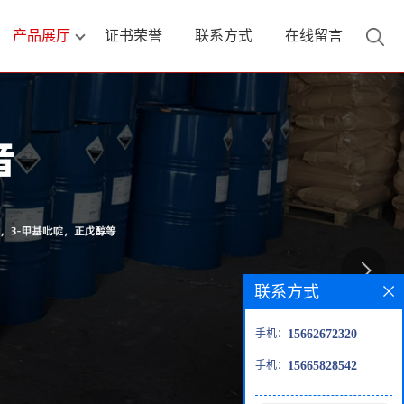
产品展厅
证书荣誉
联系方式
在线留言
联系方式
手机：
15662672320
手机：
15665828542