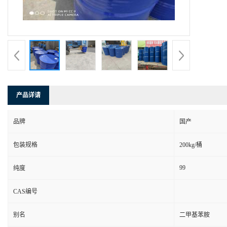
产品详请
品牌
国产
包装规格
200kg/桶
99
纯度
CAS编号
别名
二甲基苯胺