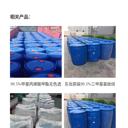
相关产品：
99.5%甲基丙烯酸甲酯无色透
东岳原装99.5%三甲基氯硅烷
明液体cas80-62-6
工业级国标现货