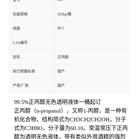
型号
包装规格
165kg/桶
99.5
纯度
CAS编号
别名
正丙醇
执行质量标准
国产
产地/厂商
国产
99.5%正丙醇无色透明液体一桶起订
正丙醇（n-propanol），又称1-丙醇，是一种有
机化合物，结构简式为CH3CH2CH2OH，分子
式为C3H8O，分子量为60.10。常温常压下正丙
醇为透明无色液体，带有类似外用酒精的强烈