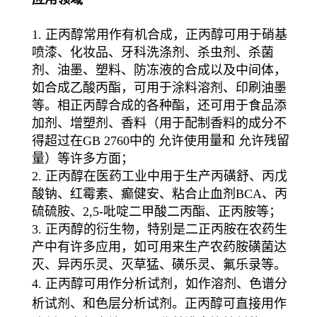
1. 正丙醇常用作有机合成，正丙醇可用于硝基
喷漆、化妆品、牙科洗涤剂、杀虫剂、杀菌
剂、油墨、塑料、防冻液的合成以及中间体，
如合成乙酸丙酯，可用于涂料溶剂、印刷油墨
等。相正丙醇合成的各种酯，还可用于食品添
加剂、增塑剂、香料（用于配制香料的成分不
得超过在GB 2760中的 允许使用量和 允许残留
量）等许多方面；
2. 正丙醇在医药工业中用于生产丙磺舒、丙戊
酸钠、红霉素、癫健安、粘合止血剂BCA、丙
硫硫胺、2,5-吡啶二甲酸二丙酯、正丙胺等；
3. 正丙醇的衍生物，特别是二正丙胺在农药生
产中有许多应用，如可用来生产农药胺磺菌达
灭、异丙乐灵、灭草猛、磺乐灵、氟乐录等。
4. 正丙醇可用作分析试剂，如作溶剂、色谱分
析试剂、和色层分析试剂。正丙醇可直接用作