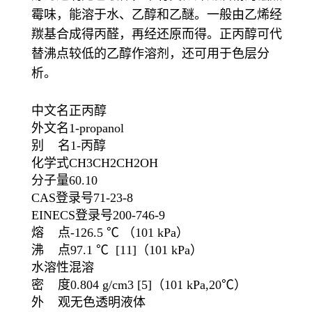
霉味，能溶于水、乙醇和乙醚。一般由乙烯经
羰基合成得丙醛，再经还原而得。正丙醇可代
替沸点较低的乙醇作溶剂，还可用于色层分
析。
中文名正丙醇
外文名1-propanol
别 名1-丙醇
化学式CH3CH2CH2OH
分子量60.10
CAS登录号71-23-8
EINECS登录号200-746-9
熔 点-126.5 ℃ （101 kPa）
沸 点97.1 ℃ [11]（101 kPa）
水溶性混溶
密 度0.804 g/cm3 [5]（101 kPa,20℃）
外 观无色透明液体