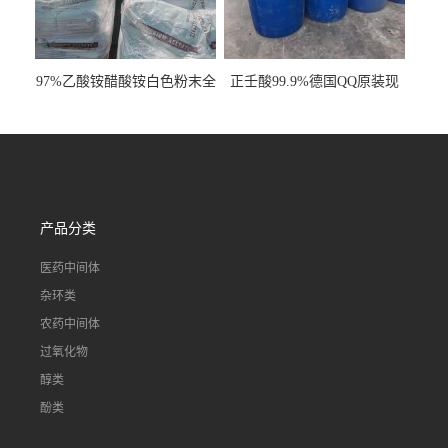
97%乙酸铵醋酸铵白色粉末全
正壬酸99.9%德国QQ原装现
国发货
货一桶起订
产品分类
医药中间体
杂环类
农药中间体
过氧化物
醇类
酚类