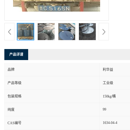
产品详请
品牌
利华益
产品等级
工业级
包装规格
150kg/桶
99
纯度
1634-04-4
CAS编号