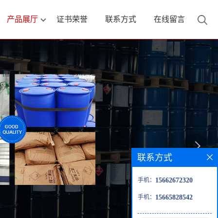
产品展厅
证书荣誉
联系方式
在线留言
联系方式
手机：
15662672320
手机：
15665828542