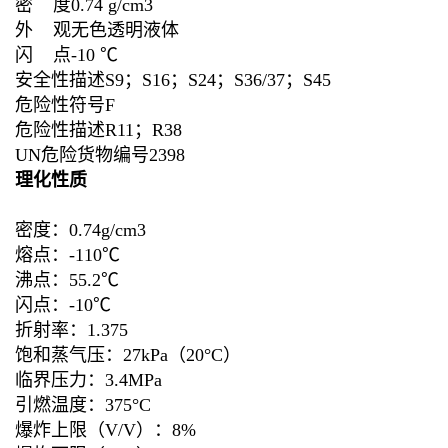
密 度0.74 g/cm3
外 观无色透明液体
闪 点-10 ℃
安全性描述S9；S16；S24；S36/37；S45
危险性符号F
危险性描述R11；R38
UN危险货物编号2398
理化性质
密度：0.74g/cm3
熔点：-110℃
沸点：55.2℃
闪点：-10℃
折射率：1.375
饱和蒸气压：27kPa（20°C）
临界压力：3.4MPa
引燃温度：375°C
爆炸上限（V/V）：8%