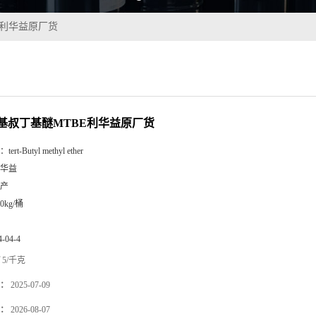
E利华益原厂货
甲基叔丁基醚MTBE利华益原厂货
：
tert-Butyl methyl ether
华益
产
50kg/桶
4-04-4
5/千克
：
2025-07-09
：
2026-08-07