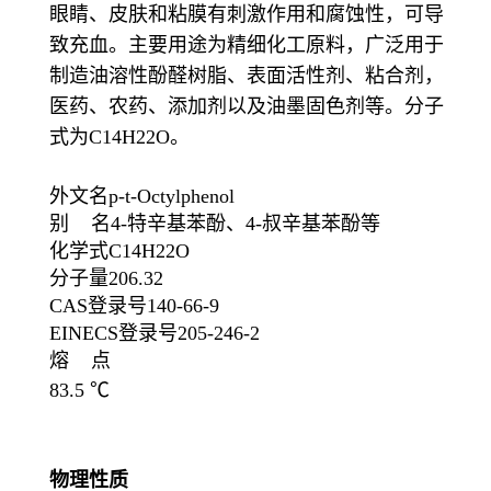
眼睛、皮肤和粘膜有刺激作用和腐蚀性，可导
致充血。主要用途为精细化工原料，广泛用于
制造油溶性酚醛树脂、表面活性剂、粘合剂，
医药、农药、添加剂以及油墨固色剂等。分子
式为C14H22O。
外文名p-t-Octylphenol
别 名4-特辛基苯酚、4-叔辛基苯酚等
化学式C14H22O
分子量206.32
CAS登录号140-66-9
EINECS登录号205-246-2
熔 点
83.5 ℃
物理性质