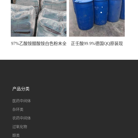
97%乙酸铵醋酸铵白色粉末全
正壬酸99.9%德国QQ原装现
国发货
货一桶起订
产品分类
医药中间体
杂环类
农药中间体
过氧化物
醇类