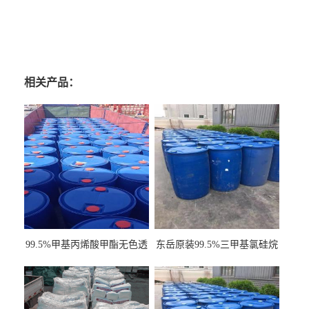
相关产品：
99.5%甲基丙烯酸甲酯无色透
东岳原装99.5%三甲基氯硅烷
明液体cas80-62-6
工业级国标现货