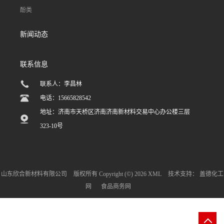
酚类
新闻动态
联系信息
联系人：李昌林
电话：15665828542
地址：济南市天桥区济南济南新材料交易中心办公楼三层
323-10号
山东欣合新材料有限公司
版权所有 Copyright (©) 2026
XML
技术支持：
盖德化工
网
食品商务网