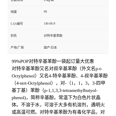
包装规格
25kg/袋
99
纯度
140-66-9
CAS编号
别名
对特辛基苯酚
产地/厂商
国产/日本
99%POP对特辛基苯酚一袋起订量大优惠
对特辛基苯酚又名对叔辛基苯酚（外文名p-t-
Octylphenol）又名4-特辛基苯酚、4-叔辛基苯酚
（4-tert-Octylphenol），对-（1，1，3，3-四甲
基丁基）苯酚（p-1,1,3,3-tetramethylbutyol-
phenol)，简称辛基酚。常温下为白色片状晶
体。不溶于水，可溶于大多有机溶剂，遇明火
或高温可燃。对特辛基苯酚为有毒化学品，对