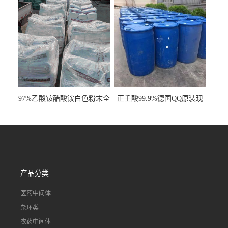
97%乙酸铵醋酸铵白色粉末全
正壬酸99.9%德国QQ原装现
国发货
货一桶起订
产品分类
医药中间体
杂环类
农药中间体