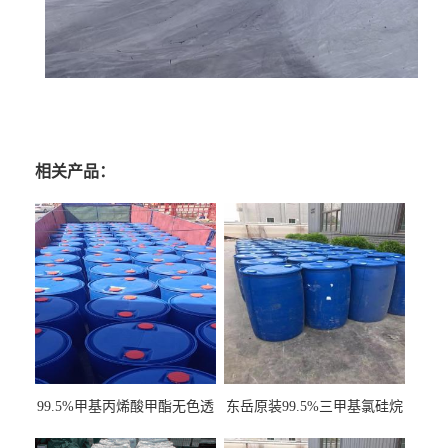
相关产品：
99.5%甲基丙烯酸甲酯无色透
东岳原装99.5%三甲基氯硅烷
明液体cas80-62-6
工业级国标现货