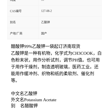
纯度
127-08-2
CAS编号
别名
乙酸钾
产地/厂商
国产
醋酸钾99%乙酸钾一袋起订济南现货
乙酸钾是一种有机物，化学式为CH3COOK，白
色粉末状，用作分析试剂，调节PH值。也可用
于用作干燥剂，制造透明玻璃，医药工业。还
能用作缓冲剂、织物和纸的柔软剂、催化剂
等。
中文名乙酸钾
外文名Potassium Acetate
别 名醋酸钾