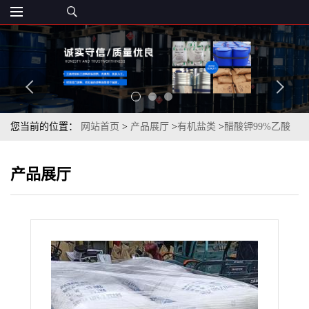
您当前的位置：
网站首页
>
产品展厅
>
有机盐类
>
醋酸钾99%乙酸
钾一袋起订济南现货
产品展厅