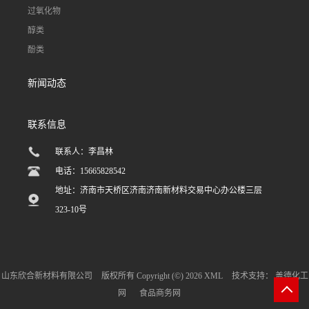
过氧化物
醇类
酚类
新闻动态
联系信息
联系人：李昌林
电话：15665828542
地址：济南市天桥区济南济南新材料交易中心办公楼三层
323-10号
山东欣合新材料有限公司
版权所有 Copyright (©) 2026
XML
技术支持：
盖德化工
网
食品商务网