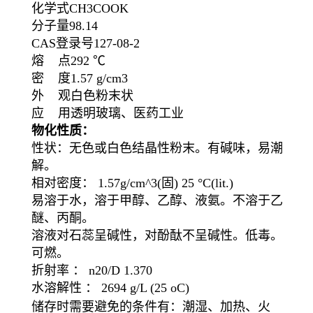
化学式CH3COOK
分子量98.14
CAS登录号127-08-2
熔 点292 ℃
密 度1.57 g/cm3
外 观白色粉末状
应 用透明玻璃、医药工业
物化性质：
性状：无色或白色结晶性粉末。有碱味，易潮
解。
相对密度： 1.57g/cm^3(固) 25 °C(lit.)
易溶于水，溶于甲醇、乙醇、液氨。不溶于乙
醚、丙酮。
溶液对石蕊呈碱性，对酚酞不呈碱性。低毒。
可燃。
折射率 ： n20/D 1.370
水溶解性 ： 2694 g/L (25 oC)
储存时需要避免的条件有：潮湿、加热、火