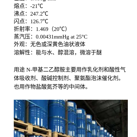
熔点：-21℃
沸点：247.2℃
闪点：126.7℃
折射率：1.469（20℃）
蒸汽压：0.00431mmHg at 25°C
外观：无色或深黄色油状液体
溶解性：能与水、醇混溶，微溶于醚
用途 N-甲基二乙醇胺主要用作乳化剂和酸性气
体吸收剂、酸碱控制剂、聚氨酯泡沫催化剂。
也用作
物盐酸氮芥等的中间体。