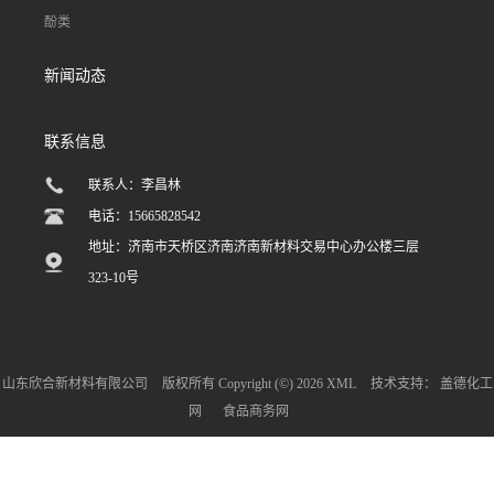
酚类
新闻动态
联系信息
联系人：李昌林
电话：15665828542
地址：济南市天桥区济南济南新材料交易中心办公楼三层
323-10号
山东欣合新材料有限公司
版权所有 Copyright (©) 2026
XML
技术支持：
盖德化工
网
食品商务网