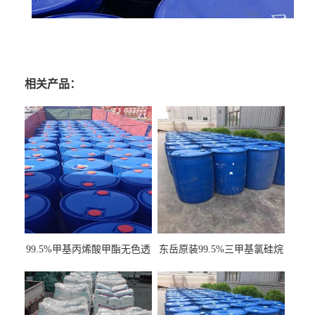
相关产品：
99.5%甲基丙烯酸甲酯无色透
东岳原装99.5%三甲基氯硅烷
明液体cas80-62-6
工业级国标现货