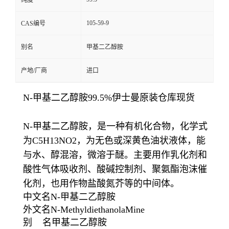
纯度
105-59-9
CAS编号
别名
甲基二乙醇胺
产地/厂商
进口
N-甲基二乙醇胺99.5%伊士曼原装仓库现货
N-甲基二乙醇胺，是一种有机化合物，化学式
为C5H13NO2，为无色或深黄色油状液体，能
与水、醇混溶，微溶于醚。主要用作乳化剂和
酸性气体吸收剂、酸碱控制剂、聚氨酯泡沫催
化剂，也用作
物盐酸氮芥等的中间体。
中文名N-甲基二乙醇胺
外文名N-MethyldiethanolaMine
别 名甲基二乙醇胺