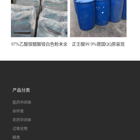
97%乙酸铵醋酸铵白色粉末全
正壬酸99.9%德国QQ原装现
国发货
货一桶起订
产品分类
医药中间体
杂环类
农药中间体
过氧化物
醇类