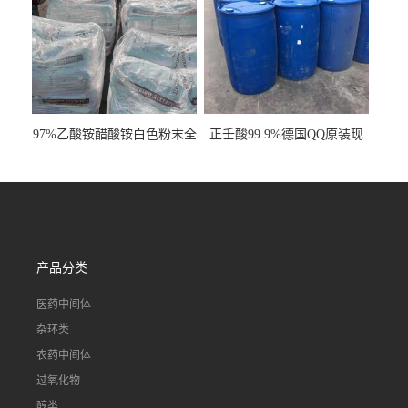
97%乙酸铵醋酸铵白色粉末全
正壬酸99.9%德国QQ原装现
国发货
货一桶起订
产品分类
医药中间体
杂环类
农药中间体
过氧化物
醇类