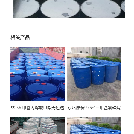
相关产品：
99.5%甲基丙烯酸甲酯无色透
东岳原装99.5%三甲基氯硅烷
明液体cas80-62-6
工业级国标现货