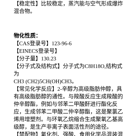
【稳定性】比较稳定，蒸汽能与空气形成爆炸
混合物。
物化性质：
【CAS登录号】123-96-6
【EINECS登录号】
【分子量】130.23
【分子式及结构式】分子式为C8H18O,结构式
为
CH3 (CH2)5CH(OH)CH3。
【常见化学反应】2-辛醇为高级脂肪仲醇，具
有高级脂肪醇的通性。与羧酸反应生成羧酸的
仲辛醇酯，例如与邻苯二甲酸酐进行酯化反
应，生成邻苯二甲酸二仲辛醇酯，这是聚氯乙
烯用增塑剂。与环氧乙烷缩合生成聚氧乙基高
级醇，是生产非离子表面活性剂的途径。
【禁配物】氧化剂、强酸、食用化学品混装混