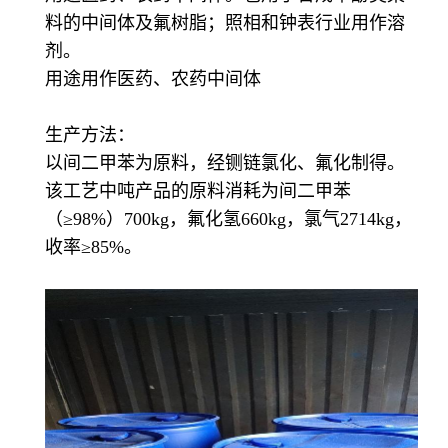
料的中间体及氟树脂；照相和钟表行业用作溶
剂。
用途用作医药、农药中间体
生产方法：
以间二甲苯为原料，经铡链氯化、氟化制得。
该工艺中吨产品的原料消耗为间二甲苯
（≥98%）700kg，氟化氢660kg，氯气2714kg，
收率≥85%。