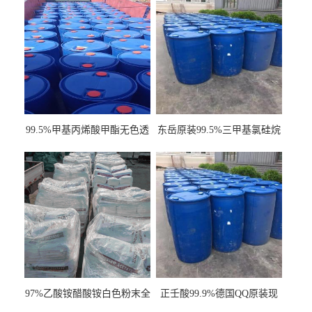
99.5%甲基丙烯酸甲酯无色透
东岳原装99.5%三甲基氯硅烷
明液体cas80-62-6
工业级国标现货
97%乙酸铵醋酸铵白色粉末全
正壬酸99.9%德国QQ原装现
国发货
货一桶起订