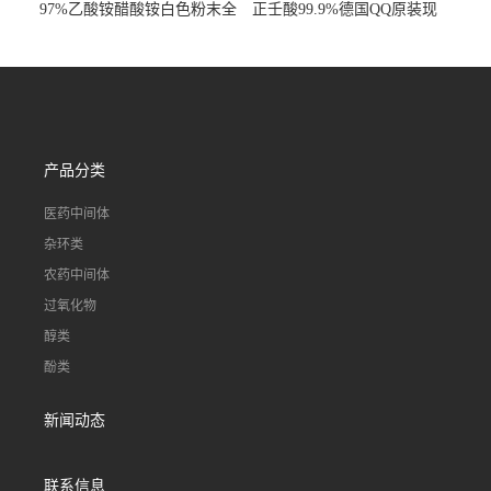
97%乙酸铵醋酸铵白色粉末全
正壬酸99.9%德国QQ原装现
国发货
货一桶起订
产品分类
医药中间体
杂环类
农药中间体
过氧化物
醇类
酚类
新闻动态
联系信息