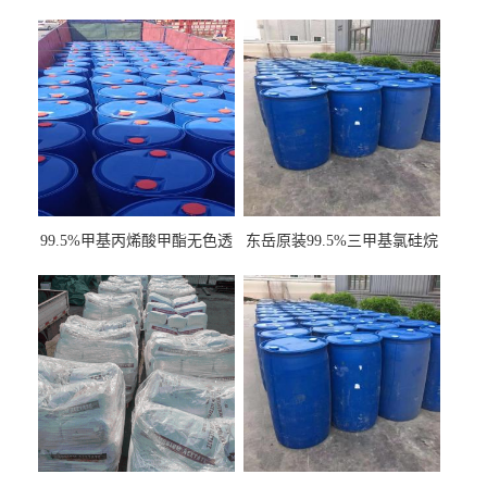
99.5%甲基丙烯酸甲酯无色透
东岳原装99.5%三甲基氯硅烷
明液体cas80-62-6
工业级国标现货