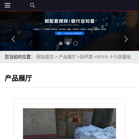
您当前的位置：
网站首页
>
产品展厅
>
杂环类
>
99%N-十六烷基吡
啶溴盐99%十六烷基溴化吡啶白色或者类白色粉末
产品展厅