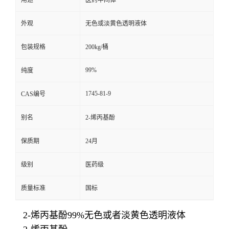
用途
医药中间体
外观
无色或淡黄色透明液体
包装规格
200kg/桶
99%
纯度
1745-81-9
CAS编号
别名
2-烯丙基酚
保质期
24月
级别
医药级
质量标准
国标
2-烯丙基酚99%无色或者淡黄色透明液体