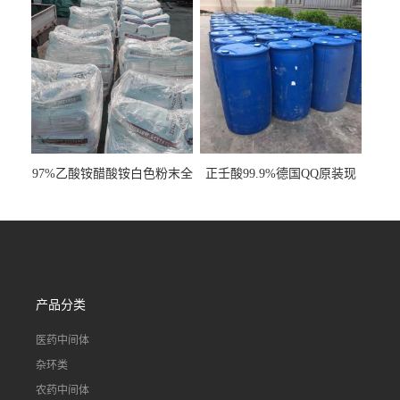
97%乙酸铵醋酸铵白色粉末全
正壬酸99.9%德国QQ原装现
国发货
货一桶起订
产品分类
医药中间体
杂环类
农药中间体