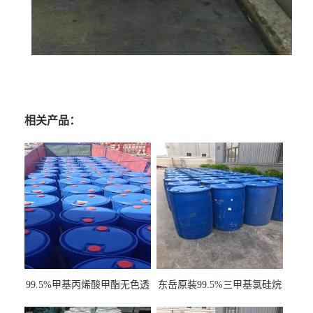
相关产品：
99.5%甲基丙烯酸甲酯无色透
东岳原装99.5%三甲基氯硅烷
明液体cas80-62-6
工业级国标现货