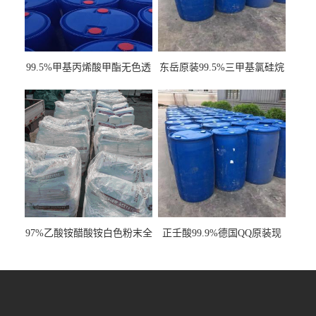
99.5%甲基丙烯酸甲酯无色透
东岳原装99.5%三甲基氯硅烷
明液体cas80-62-6
工业级国标现货
97%乙酸铵醋酸铵白色粉末全
正壬酸99.9%德国QQ原装现
国发货
货一桶起订