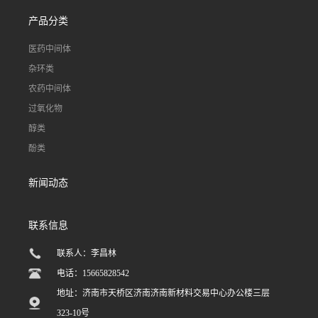
产品分类
医药中间体
杂环类
农药中间体
过氧化物
醇类
酚类
新闻动态
联系信息
联系人：李昌林
电话：15665828542
地址：济南市天桥区济南济南新材料交易中心办公楼三层
323-10号