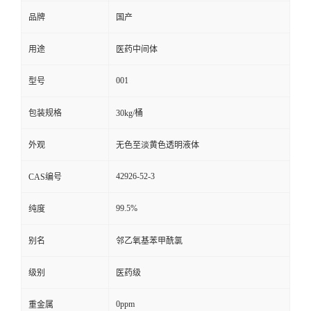
品牌
国产
用途
医药中间体
001
型号
包装规格
30kg/桶
外观
无色至淡黄色透明液体
42926-52-3
CAS编号
99.5%
纯度
别名
邻乙氧基苯甲酰氯
级别
医药级
0ppm
重金属