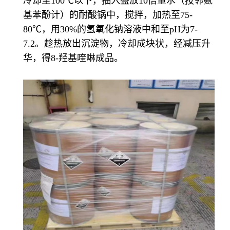
冷却至100℃以下，抽入盛放10倍量水（按邻氨
基苯酚计）的耐酸锅中，搅拌，加热至75-
80℃，用30%的氢氧化钠溶液中和至pH为7-
7.2。趁热放出沉淀物，冷却成块状，经减压升
华，得8-羟基喹啉成品。