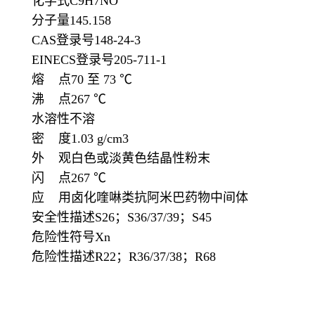
化学式C9H7NO
分子量145.158
CAS登录号148-24-3
EINECS登录号205-711-1
熔 点70 至 73 ℃
沸 点267 ℃
水溶性不溶
密 度1.03 g/cm3
外 观白色或淡黄色结晶性粉末
闪 点267 ℃
应 用卤化喹啉类抗阿米巴药物中间体
安全性描述S26；S36/37/39；S45
危险性符号Xn
危险性描述R22；R36/37/38；R68