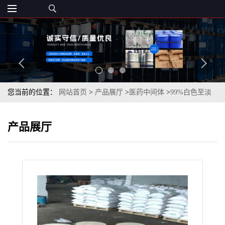
您当前的位置：
网站首页
>
产品展厅
>
医药中间体
>
99%白色至淡
黄色粉末8-羟基喹啉量大优惠
产品展厅