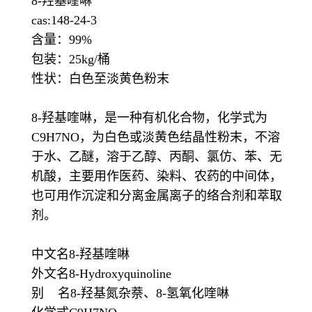
8-羟基喹啉
cas:148-24-3
含量：99%
包装：25kg/桶
性状：白色至淡黄色粉末
8-羟基喹啉，是一种有机化合物，化学式为
C9H7NO，为白色或淡黄色结晶性粉末，不溶
于水、乙醚，溶于乙醇、丙酮、氯仿、苯、无
机酸，主要用作医药、染料、农药的中间体，
也可用作沉淀和分离金属离子的络合剂和萃取
剂。
中文名8-羟基喹啉
外文名8-Hydroxyquinoline
别 名8-羟基氮杂萘、8-氢氧化喹啉