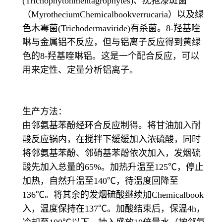
(Trichophytonmentagrophytes)、疣孢漆斑菌
（MyrotheciumChemicalbookverrucaria）以及绿
色木霉菌(Trichodermaviride)有杀菌。8-羟基喹
啉与金属铝不反应，但与铝离子反应得到黄绿
色的8-羟基喹啉铝。这是一个配合反应，可以
用来定性、定量分析铝离子。
生产方法：
由邻氨基苯酚经环合反应制得。将甘油加入耐
酸反应锅内，在搅拌下缓缓加入浓硫酸，同时
将邻氨基苯酚、邻硝基苯酚依次加入，发烟硫
酸先加入总量的65%。加热升温至125℃，停止
加热，自然升温至140℃，待温度回降至
136℃。将其余的发烟硫酸继续加Chemicalbook
入，温度保持在137℃。加酸结束后，保温4h，