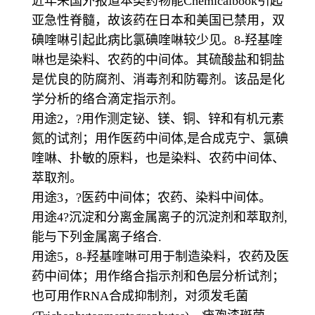
近年来国外报道本类药物能Chemicalbook引起
亚急性脊髓，故该药在日本和美国已禁用，双
碘喹啉引起此病比氯碘喹啉较少见。8-羟基喹
啉也是染料、农药的中间体。其硫酸盐和铜盐
是优良的防腐剂、消毒剂和防霉剂。该品是化
学分析的络合滴定指示剂。
用途2，?用作测定铋、镁、铜、锌和有机元素
氮的试剂；用作医药中间体,是合成克宁、氯碘
喹啉、扑敏的原料，也是染料、农药中间体、
萃取剂。
用途3，?医药中间体；农药、染料中间体。
用途4?沉淀和分离金属离子的沉淀剂和萃取剂,
能与下列金属离子络合.
用途5，8-羟基喹啉可用于制造染料，农药及医
药中间体；用作络合指示剂和色层分析试剂；
也可用作RNA合成抑制剂，对须发毛菌