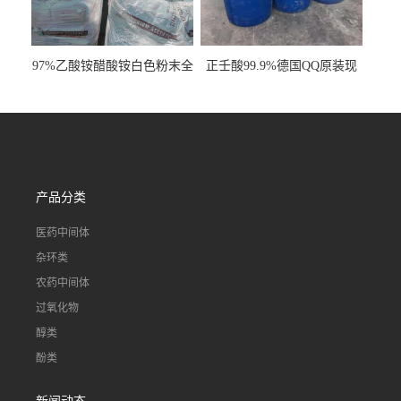
97%乙酸铵醋酸铵白色粉末全
正壬酸99.9%德国QQ原装现
国发货
货一桶起订
产品分类
医药中间体
杂环类
农药中间体
过氧化物
醇类
酚类