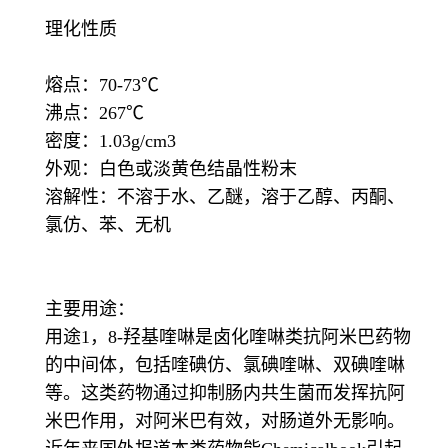
理化性质
熔点：70-73℃
沸点：267℃
密度：1.03g/cm3
外观：白色或淡黄色结晶性粉末
溶解性：不溶于水、乙醚，溶于乙醇、丙酮、
氯仿、苯、无机
主要用途：
用途1，8-羟基喹啉是卤化喹啉类抗阿米巴药物
的中间体，包括喹碘仿、氯碘喹啉、双碘喹啉
等。这类药物通过抑制肠内共生菌而发挥抗阿
米巴作用，对阿米巴有效，对肠道外无影响。