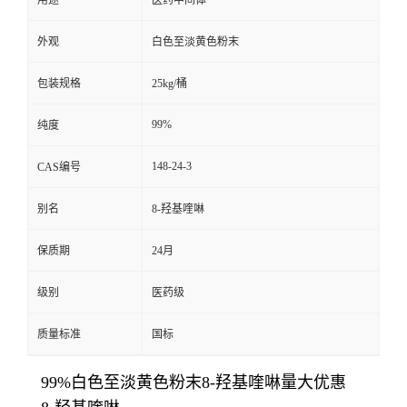
用途
医药中间体
外观
白色至淡黄色粉末
包装规格
25kg/桶
99%
纯度
148-24-3
CAS编号
别名
8-羟基喹啉
保质期
24月
级别
医药级
质量标准
国标
99%白色至淡黄色粉末8-羟基喹啉量大优惠