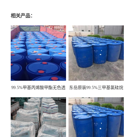
相关产品：
99.5%甲基丙烯酸甲酯无色透
东岳原装99.5%三甲基氯硅烷
明液体cas80-62-6
工业级国标现货