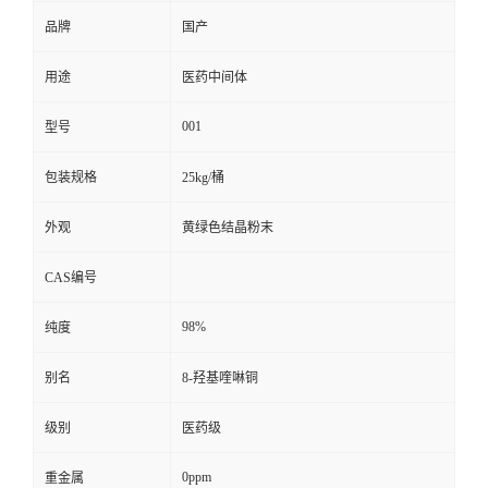
品牌
国产
用途
医药中间体
001
型号
包装规格
25kg/桶
外观
黄绿色结晶粉末
CAS编号
98%
纯度
别名
8-羟基喹啉铜
级别
医药级
0ppm
重金属