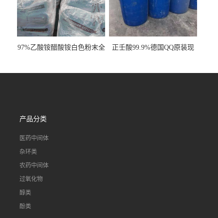
97%乙酸铵醋酸铵白色粉末全
正壬酸99.9%德国QQ原装现
国发货
货一桶起订
产品分类
医药中间体
杂环类
农药中间体
过氧化物
醇类
酚类