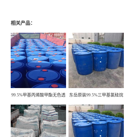
相关产品：
99.5%甲基丙烯酸甲酯无色透
东岳原装99.5%三甲基氯硅烷
明液体cas80-62-6
工业级国标现货