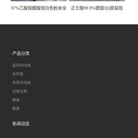
97%乙酸铵醋酸铵白色粉末全
正壬酸99.9%德国QQ原装现
国发货
货一桶起订
产品分类
医药中间体
杂环类
农药中间体
过氧化物
醇类
酚类
新闻动态