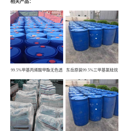
相关产品：
99.5%甲基丙烯酸甲酯无色透
东岳原装99.5%三甲基氯硅烷
明液体cas80-62-6
工业级国标现货