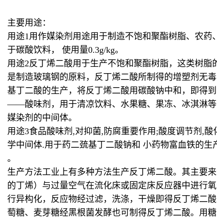
主要用途：
用途1用作媒染剂用途用于制造不饱和聚酯树脂、农药、
于碳酸饮料， 使用量0.3g/kg。
用途2反丁烯二酸用于生产不饱和聚酯树脂，这类树脂
是制造玻璃钢的原料，反丁烯二酸所制得的增塑剂无毒
基丁二酸的生产，将反丁烯二酸用碳酸钠中和，即得到反丁
——酸味剂，用于清凉饮料、水果糖、果冻、冰淇淋等
媒染剂的中间体。
用途3食品酸味剂,对抑菌,防腐重要作用;酸度调节剂,
学中间体.用于药二巯基丁二酸钠和 小药物富血铁的生
。
生产方法工业上有多种方法生产反丁烯二酸。其主要来
的丁烯）与过量空气在流化床或固定床反应器中进行氧
行异构化，反应物经过滤，洗涤，干燥即得反丁烯二酸。
萄糖、麦芽糖经黑根菌发酵也可制得反丁烯二酸。用糖类