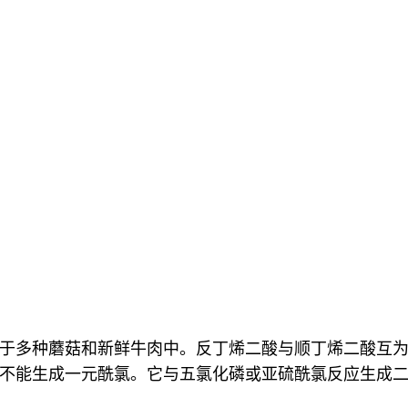
多种蘑菇和新鲜牛肉中。反丁烯二酸与顺丁烯二酸互为几何
不能生成一元酰氯。它与五氯化磷或亚硫酰氯反应生成