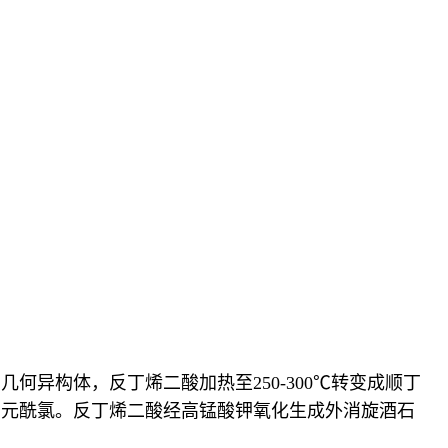
异构体，反丁烯二酸加热至250-300℃转变成顺丁
二元酰氯。反丁烯二酸经高锰酸钾氧化生成外消旋酒石