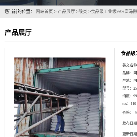
您当前的位置：
网站首页
>
产品展厅
>
酸类
>
食品级工业级99%富马
产品展厅
食品级
英文名称
品牌：
国
产地：
国
型号：
2
纯度：
99
cas：
110
价格：
￥
发布日期
更新日期