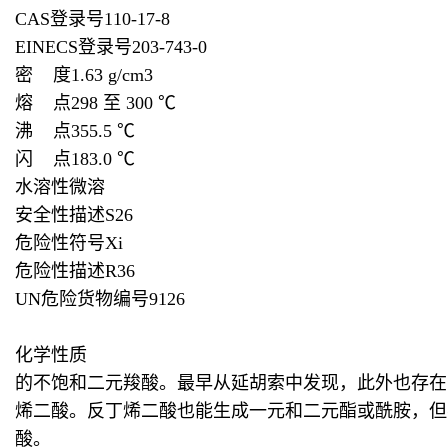
CAS登录号110-17-8
EINECS登录号203-743-0
密 度1.63 g/cm3
熔 点298 至 300 ℃
沸 点355.5 ℃
闪 点183.0 ℃
水溶性微溶
安全性描述S26
危险性符号Xi
危险性描述R36
UN危险货物编号9126
化学性质
的不饱和二元羧酸。最早从延胡索中发现，此外也存在于
烯二酸。反丁烯二酸也能生成一元和二元酯或酰胺，但
酸。