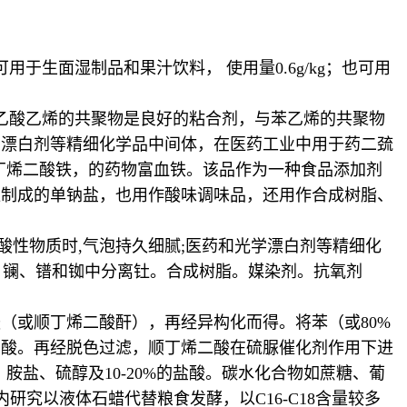
生面湿制品和果汁饮料， 使用量0.6g/kg；也可用
乙酸乙烯的共聚物是良好的粘合剂，与苯乙烯的共聚物
学漂白剂等精细化学品中间体，在医药工业中用于药二巯
到反丁烯二酸铁，的药物富血铁。该品作为一种食品添加剂
应制成的单钠盐，也用作酸味调味品，还用作合成树脂、
剂酸性物质时,气泡持久细腻;医药和光学漂白剂等精细化
铈、镧、镨和铷中分离钍。合成树脂。媒染剂。抗氧剂
（或顺丁烯二酸酐），再经异构化而得。将苯（或80%
二酸。再经脱色过滤，顺丁烯二酸在硫脲催化剂作用下进
盐、硫醇及10-20%的盐酸。碳水化合物如蔗糖、葡
研究以液体石蜡代替粮食发酵，以C16-C18含量较多