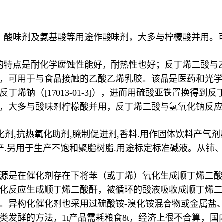
酸味剂及氨基酸等用途作酸味剂，大多与柠檬酸并用。可用于
的特点是耐化学腐蚀性能好，耐热性也好；反丁烯二酸与
，可用于与食品接触的乙酸乙烯乳胶。该品是医药和光
烯钠（[17013-01-3]），进而用硫酸亚铁置换得
，大多与酸味剂柠檬酸并用，反丁烯二酸与氢氧化钠反
酸化剂,抗热氧化助剂,腌制促进剂,香料.用作固体饮料产气
产.另用于生产不饱和聚脂树脂.用途标定标准碱液。从
源是在催化剂存在下将苯（或丁烯）氧化生成顺丁烯二酸
化反应生成顺丁烯二酸酐，被循环的酸液吸收成顺丁烯
异构化催化剂也采用过硫酸铵-溴化铵混合物或金属盐、胺
发酵的方法，1t产品需耗粮食8t，经济上很不合算，国内