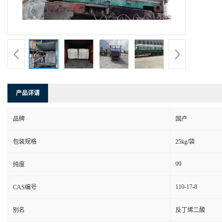
产品详请
品牌
国产
包装规格
25kg/袋
99
纯度
110-17-8
CAS编号
别名
反丁烯二酸