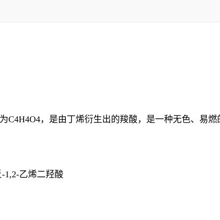
C4H4O4，是由丁烯衍生出的羧酸，是一种无色、易燃
1,2-乙烯二羟酸