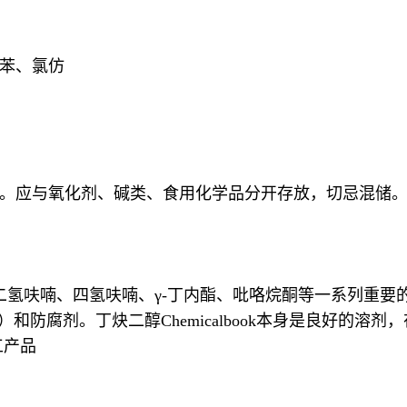
、苯、氯仿
。应与氧化剂、碱类、食用化学品分开存放，切忌混储
二氢呋喃、四氢呋喃、γ-丁内酯、吡咯烷酮等一系列重要
和防腐剂。丁炔二醇Chemicalbook本身是良好的溶
工产品