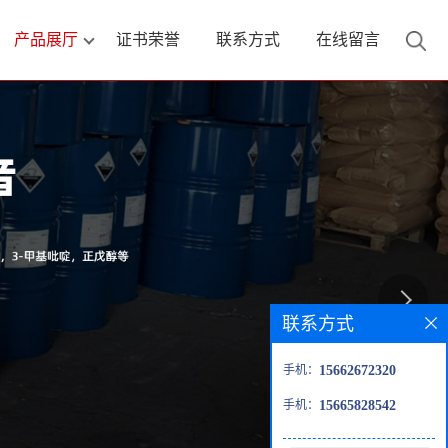
产品展厅
证书荣誉
联系方式
在线留言
联系方式
手机：
15662672320
手机：
15665828542