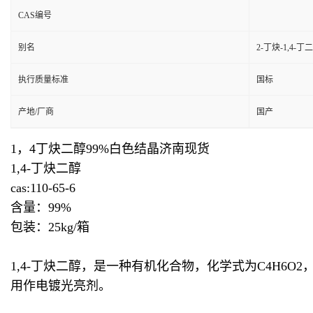
CAS编号
别名
2-丁炔-1,4-丁
执行质量标准
国标
产地/厂商
国产
1，4丁炔二醇99%白色结晶济南现货
1,4-丁炔二醇
cas:110-65-6
含量：99%
包装：25kg/箱
1,4-丁炔二醇，是一种有机化合物，化学式为C4H
用作电镀光亮剂。