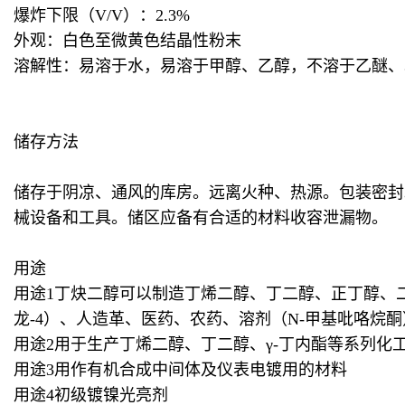
爆炸下限（V/V）：2.3%
外观：白色至微黄色结晶性粉末
溶解性：易溶于水，易溶于甲醇、乙醇，不溶于乙醚
储存方法
储存于阴凉、通风的库房。远离火种、热源。包装密封
械设备和工具。储区应备有合适的材料收容泄漏物。
用途
用途1丁炔二醇可以制造丁烯二醇、丁二醇、正丁醇、
龙-4）、人造革、医药、农药、溶剂（N-甲基吡咯烷酮）
用途2用于生产丁烯二醇、丁二醇、γ-丁内酯等系列化
用途3用作有机合成中间体及仪表电镀用的材料
用途4初级镀镍光亮剂