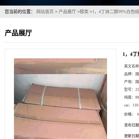
您当前的位置：
网站首页
>
产品展厅
>
醇类
>
1，4丁炔二醇99%白色
产品展厅
1，4
英文名称
品牌：
国
产地：
国
型号：
2
纯度：
99
cas：
110
价格：
￥
发布日期
更新日期