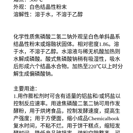
外观：白色结晶性粉末
溶解性：溶于水，不溶于乙醇
化学性质焦磷酸二氢二钠外观呈白色单斜晶系
结晶性粉末或熔融状固体。相对密度1.86。溶
于水，不溶于乙醇。水溶液与稀无机酸加热则
水解成磷酸。酸式焦磷酸钠稍有吸湿性，吸水
后形成六个结晶水合物。加热至220℃以上时分
解生成偏磷酸钠。
主要用途：
1.用作膨松剂时可含有适量的铝盐和/或钙盐以
控制反应速率。用途焦磷酸二氢二钠可用作发
酵粉，用于烘烤食品，控制发酵速度，提高生
产强度；用于方便面，缩小成品Chemicalbook
复水时间，不粘不烂。用于饼干糕点，缩短发