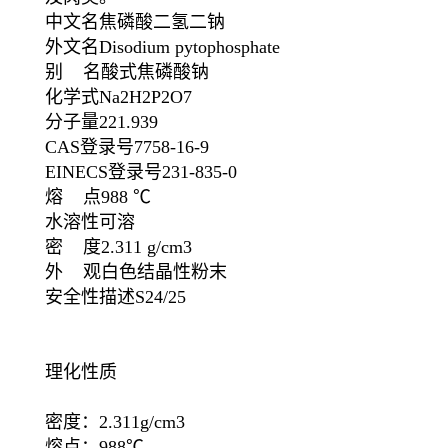
中文名焦磷酸二氢二钠
外文名Disodium pytophosphate
别 名酸式焦磷酸钠
化学式Na2H2P2O7
分子量221.939
CAS登录号7758-16-9
EINECS登录号231-835-0
熔 点988 ℃
水溶性可溶
密 度2.311 g/cm3
外 观白色结晶性粉末
安全性描述S24/25
理化性质
密度：2.311g/cm3
熔点：988℃