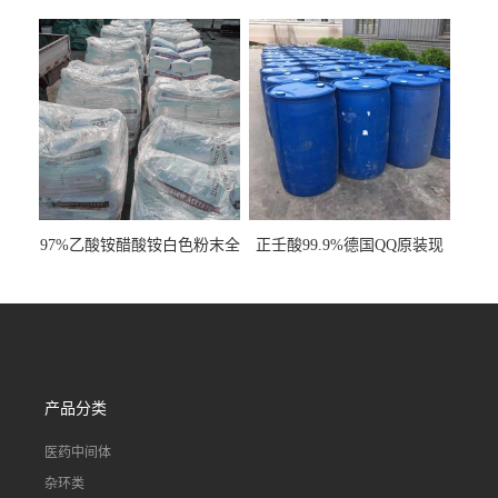
明液体cas80-62-6
工业级国标现货
97%乙酸铵醋酸铵白色粉末全
正壬酸99.9%德国QQ原装现
国发货
货一桶起订
产品分类
医药中间体
杂环类