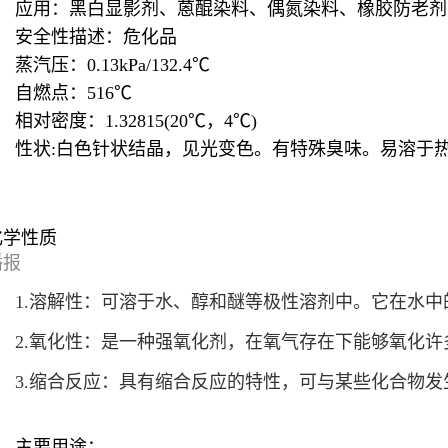
应用：黑白显影剂、蒽醌染料、偶氮染料、橡胶防老剂
安全性描述：危化品
蒸汽压：0.13kPa/132.4℃
自燃点：516℃
相对密度：1.32815(20℃，4℃)
性状:白色针状结晶，见光变色。有特殊臭味。易溶于
化学性质
播报
1.溶解性：可溶于水、醇和醚等极性溶剂中。它在水
2.氧化性：是一种强氧化剂，在氧气存在下能够氧化许多
3.缩合反应：具有缩合反应的特性，可与某些化合物
主要用途：