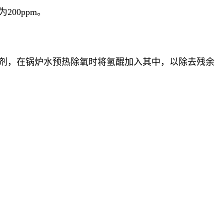
00ppm。
氧剂，在锅炉水预热除氧时将氢醌加入其中，以除去残余