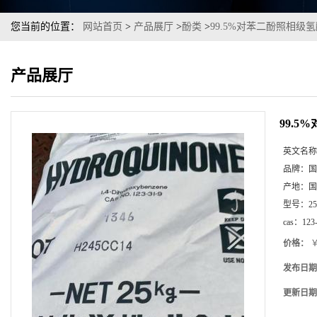
您当前的位置：
网站首页
>
产品展厅
>
酚类
>
99.5%对苯二酚照相级氢醌ca
产品展厅
99.5
英文名称
品牌：
国
产地：
国
型号：
2
cas：
123
价格：
￥
发布日期
更新日期