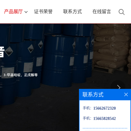
产品展厅
证书荣誉
联系方式
在线留言
联系方式
手机：
15662672320
手机：
15665828542