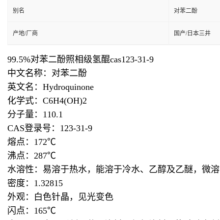
别名
对苯二酚
产地/厂商
国产/日本三井
99.5%对苯二酚照相级氢醌cas123-31-9
中文名称：对苯二酚
英文名：Hydroquinone
化学式：C6H4(OH)2
分子量：110.1
CAS登录号：123-31-9
熔点：172℃
沸点：287℃
水溶性：易溶于热水，能溶于冷水、乙醇及乙醚，微溶
密度：1.32815
外观：白色针晶，见光变色
闪点：165℃