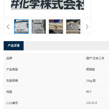
产品详请
品牌
国产/日本三井
产品等级
照相级
包装规格
25kg/袋
99.5
纯度
123-31-9
CAS编号