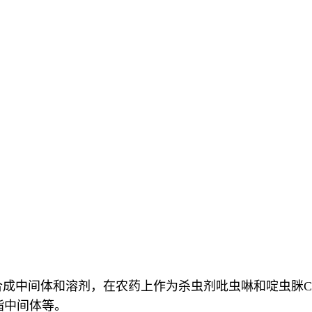
合成中间体和溶剂，在农药上作为杀虫剂吡虫啉和啶虫脒Chem
脂中间体等。