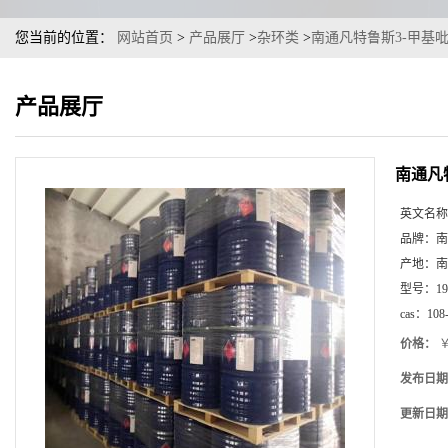
您当前的位置：
网站首页
>
产品展厅
>
杂环类
>
南通凡特鲁斯3-甲基吡
产品展厅
南通凡
英文名称
品牌：
南
产地：
南
型号：
1
cas：
108
价格：
￥
发布日期
更新日期