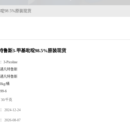
啶98.5%原装现货
特鲁斯3-甲基吡啶98.5%原装现货
：
3-Picoline
通凡特鲁斯
通凡特鲁斯
90kg/桶
-99-6
30/千克
：
2024-12-24
：
2026-08-07