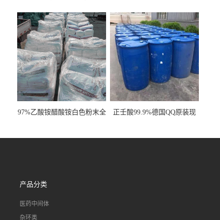
明液体cas80-62-6
工业级国标现货
97%乙酸铵醋酸铵白色粉末全
正壬酸99.9%德国QQ原装现
国发货
货一桶起订
产品分类
医药中间体
杂环类