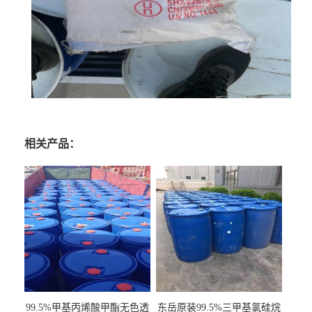
相关产品：
99.5%甲基丙烯酸甲酯无色透
东岳原装99.5%三甲基氯硅烷