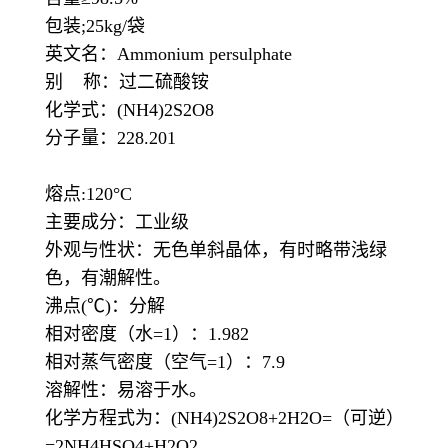
包装;25kg/袋
英文名：Ammonium persulphate
别 称：过二硫酸铵
化学式：(NH4)2S2O8
分子量：228.201
熔点:120°C
主要成分：工业级
外观与性状：无色单斜晶体，有时略带浅绿
色，有潮解性。
沸点(℃)：分解
相对密度（水=1）：1.982
相对蒸气密度（空气=1）：7.9
溶解性：易溶于水。
化学方程式为：(NH4)2S2O8+2H2O=（可逆）
=2NH4HSO4+H2O2