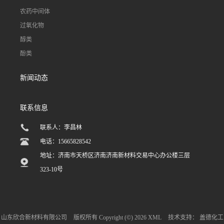
农药中间体
过氧化物
醇类
酚类
新闻动态
联系信息
联系人：李昌林
电话：15665828542
地址：济南市天桥区济南济南新材料交易中心办公楼三层
323-10号
山东欣合新材料有限公司
版权所有 Copyright (©) 2026
XML
技术支持：
盖德化工