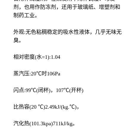
剂，也用作防冻剂，还用于玻璃纸、增塑剂和
制药工业。
外观:无色粘稠稳定的吸水性液体，几乎无味无
臭。
相对密度(水=1):1.04
蒸汽压:20℃时106Pa
闪点:99℃(闭杯)，107℃(开杯)
比热容(20 ℃)2.49kJ/(kg.℃)，
汽化热(101.3kpa)711kJ/kg。