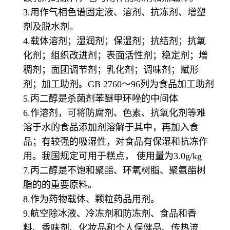
3.用作气相色谱固定液、溶剂、抗冻剂、增塑
剂及脱水剂。
4.载体溶剂；湿润剂；保湿剂；抗结剂；抗氧
化剂；组织改进剂；表面活性剂；稳定剂；增
稠剂；面团调节剂；乳化剂；调味剂；赋形
剂；加工助剂。GB 2760～96列为食品加工助剂
5.丙二醇是杀菌剂苯醚甲环唑的中间体
6.作溶剂，可将防腐剂、色素、抗氧化剂等难
溶于水的食品添加剂溶解于其中，再加入食
品；有较强的吸湿性，对食品有保湿和抗冻作
用。我国规定可用于糕点， 使用量为3.0g/kg
7.丙二醇是不饱和聚酯、环氧树脂、聚氨酯树
脂的的重要原料。
8.作为药物载体、颗粒药品用剂。
9.航空除冰液、冷冻剂和防冻剂、食品和香
料、香味剂、化妆品和个人保健品、传热流