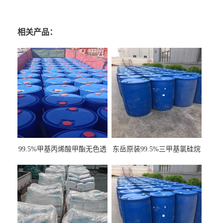
相关产品：
99.5%甲基丙烯酸甲酯无色透
东岳原装99.5%三甲基氯硅烷
明液体cas80-62-6
工业级国标现货