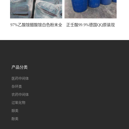
97%乙酸铵醋酸铵白色粉末全
正壬酸99.9%德国QQ原装现
国发货
货一桶起订
产品分类
医药中间体
杂环类
农药中间体
过氧化物
醇类
酚类